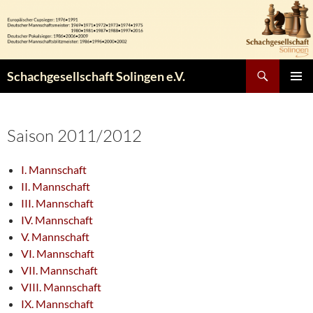
Zum
Inhalt
springen
Suchen
Schachgesellschaft Solingen e.V.
PRIMÄR
MENÜ
Saison 2011/2012
I. Mannschaft
II. Mannschaft
III. Mannschaft
IV. Mannschaft
V. Mannschaft
VI. Mannschaft
VII. Mannschaft
VIII. Mannschaft
IX. Mannschaft