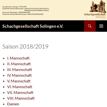
Zum
Inhalt
springen
Suchen
Schachgesellschaft Solingen e.V.
PRIMÄR
MENÜ
Saison 2018/2019
I. Mannschaft
II. Mannschaft
III. Mannschaft
IV. Mannschaft
V. Mannschaft
VI. Mannschaft
VII. Mannschaft
VIII. Mannschaft
Damen