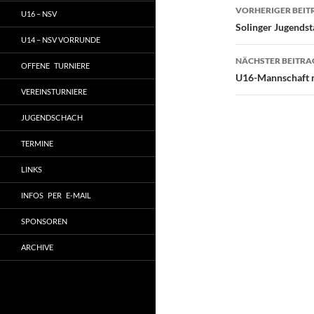
Beitragsn
VORHERIGER BEIT
U16 – NSV
Solinger Jugends
U14 – NSV VORRUNDE
NÄCHSTER BEITRA
OFFENE TURNIERE
U16-Mannschaft m
VEREINSTURNIERE
JUGENDSCHACH
TERMINE
LINKS
INFOS PER E-MAIL
SPONSOREN
ARCHIVE