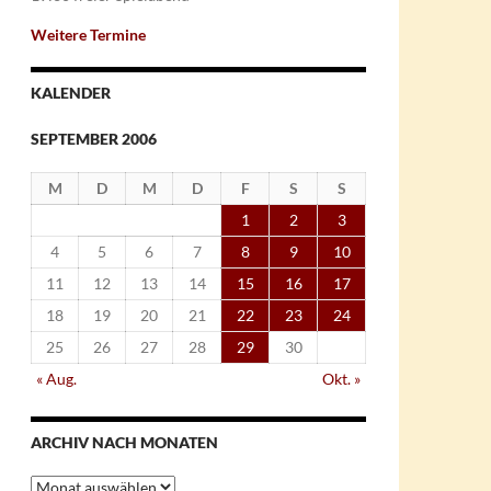
Weitere Termine
KALENDER
SEPTEMBER 2006
M
D
M
D
F
S
S
1
2
3
4
5
6
7
8
9
10
11
12
13
14
15
16
17
18
19
20
21
22
23
24
25
26
27
28
29
30
« Aug.
Okt. »
ARCHIV NACH MONATEN
Archiv