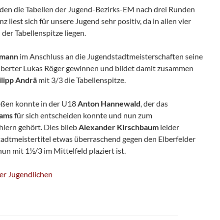
den die Tabellen der Jugend-Bezirks-EM nach drei Runden
z liest sich für unsere Jugend sehr positiv, da in allen vier
der Tabellenspitze liegen.
tmann
im Anschluss an die Jugendstadtmeisterschaften seine
lberter Lukas Röger gewinnen und bildet damit zusammen
ilipp Andrä
mit 3/3 die Tabellenspitze.
ießen konnte in der U18
Anton Hannewald
, der das
Lams
für sich entscheiden konnte und nun zum
lern gehört. Dies blieb
Alexander Kirschbaum
leider
tadtmeistertitel etwas überraschend gegen den Elberfelder
n mit 1½/3 im Mittelfeld plaziert ist.
er Jugendlichen