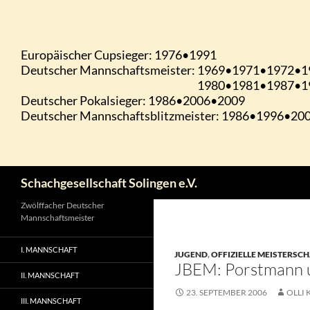
Zum
Inhalt
springen
Suchen
Schachgesellschaft Solingen e.V.
Zwölffacher Deutscher
Mannschaftsmeister
I. MANNSCHAFT
JUGEND
,
OFFIZIELLE MEISTERSC
JBEM: Porstmann u
II. MANNSCHAFT
23. SEPTEMBER 2006
OLLI 
III. MANNSCHAFT