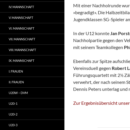
Mit einer Nachholrunde wur
IV. MANNSCHAFT
»begradigt«. Die Halbzeitbilan
V. MANNSCHAFT
Jugendklassen SG-Spieler an 
VI. MANNSCHAFT
In der U12 konnte
Jan Pors
VII. MANNSCHAFT
Nachholpartie gegen den Ve
mit seinem Teamkollegen
Ph
VIII. MANNSCHAFT
Ebenfalls zur Spitze aufschl
IX. MANNSCHAFT
Vereinsduell gegen
Robert 
I. FRAUEN
Führungsquartett mit 2½ Zäh
verwehrt, der nach seinem S
II. FRAUEN
Dennis Peters unterlag und nu
U20W – DVM
Zur Ergebnisübersicht unser
U20-1
U20-2
U20-3