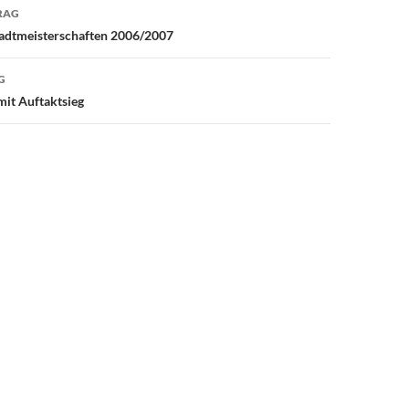
avigation
RAG
tadtmeisterschaften 2006/2007
G
it Auftaktsieg