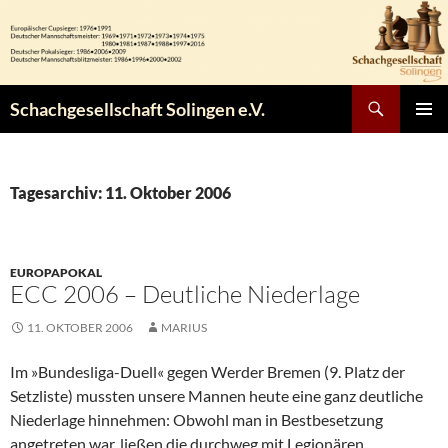
Zum
Inhalt
springen
Suchen
Schachgesellschaft Solingen e.V.
PRIMÄR
MENÜ
Tagesarchiv: 11. Oktober 2006
EUROPAPOKAL
ECC 2006 – Deutliche Niederlage
11. OKTOBER 2006
MARIUS
Im »Bundesliga-Duell« gegen Werder Bremen (9. Platz der
Setzliste) mussten unsere Mannen heute eine ganz deutliche
Niederlage hinnehmen: Obwohl man in Bestbesetzung
angetreten war, ließen die durchweg mit Legionären