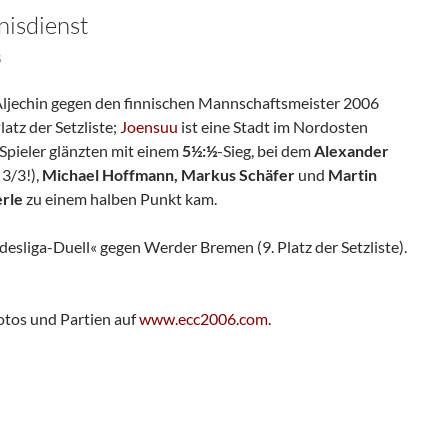
isdienst
S
ljechin gegen den finnischen Mannschaftsmeister 2006
atz der Setzliste;
Joensuu
ist eine Stadt im Nordosten
Spieler glänzten mit einem
5½:½
-Sieg, bei dem
Alexander
 3/3!),
Michael Hoffmann, Markus Schäfer
und
Martin
erle
zu einem halben Punkt kam.
liga-Duell« gegen Werder Bremen (9. Platz der Setzliste).
Fotos und Partien auf
www.ecc2006.com
.