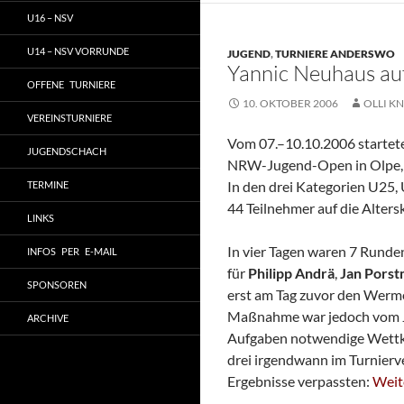
U16 – NSV
U14 – NSV VORRUNDE
JUGEND
,
TURNIERE ANDERSWO
Yannic Neuhaus a
OFFENE TURNIERE
10. OKTOBER 2006
OLLI KN
VEREINSTURNIERE
Vom 07.–10.10.2006 startete
JUGENDSCHACH
NRW-Jugend-Open in Olpe, d
In den drei Kategorien U25,
TERMINE
44 Teilnehmer auf die Alters
LINKS
In vier Tagen waren 7 Runde
INFOS PER E-MAIL
für
Philipp Andrä
,
Jan Pors
SPONSOREN
erst am Tag zuvor den Werm
Maßnahme war jedoch vom J
ARCHIVE
Aufgaben notwendige Wettkam
drei irgendwann im Turnierv
Yann
Ergebnisse verpassten:
Weit