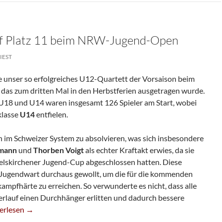
uf Platz 11 beim NRW-Jugend-Open
IEST
 unser so erfolgreiches U12-Quartett der Vorsaison beim
as zum dritten Mal in den Herbstferien ausgetragen wurde.
 U18 und U14 waren insgesamt 126 Spieler am Start, wobei
klasse
U14
entfielen.
n im Schweizer System zu absolvieren, was sich insbesondere
tmann
und
Thorben Voigt
als echter Kraftakt erwies, da sie
elskirchener Jugend-Cup abgeschlossen hatten. Diese
ugendwart durchaus gewollt, um die für die kommenden
pfhärte zu erreichen. So verwunderte es nicht, dass alle
erlauf einen Durchhänger erlitten und dadurch bessere
ic Neuhaus Auf Platz 11 Beim NRW-Jugend-Open
erlesen
→