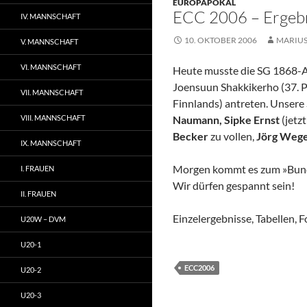
EUROPAPOKAL
ECC 2006 – Ergebn
IV. MANNSCHAFT
10. OKTOBER 2006
MARIU
V. MANNSCHAFT
VI. MANNSCHAFT
Heute musste die SG 1868-A
Joensuun Shakkikerho (37. Pl
VII. MANNSCHAFT
Finnlands) antreten. Unsere 
VIII. MANNSCHAFT
Naumann, Sipke Ernst
(jetzt
Becker
zu vollen,
Jörg Weg
IX. MANNSCHAFT
Morgen kommt es zum »Bundes
I. FRAUEN
Wir dürfen gespannt sein!
II. FRAUEN
Einzelergebnisse, Tabellen, 
U20W – DVM
U20-1
ECC2006
U20-2
U20-3