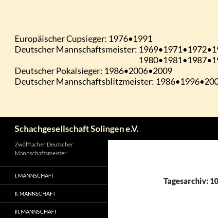
Zum
Inhalt
springen
Suchen
Schachgesellschaft Solingen e.V.
Zwölffacher Deutscher
Mannschaftsmeister
I. MANNSCHAFT
Tagesarchiv: 1
II. MANNSCHAFT
III. MANNSCHAFT