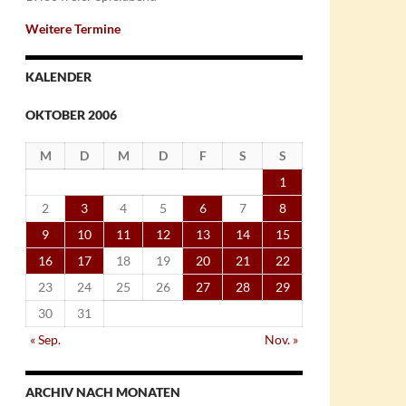
Weitere Termine
KALENDER
OKTOBER 2006
M
D
M
D
F
S
S
1
2
3
4
5
6
7
8
9
10
11
12
13
14
15
16
17
18
19
20
21
22
23
24
25
26
27
28
29
30
31
« Sep.
Nov. »
ARCHIV NACH MONATEN