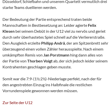
Düsseldorf, Schiefbahn und unserem Quartett vermutlich drei
starke Teams duellieren werden.
Der Bedeutung der Partie entsprechend traten beide
Mannschaften in Bestbesetzung an: Leider agierte
Felix
Klesen
bei seinem Debüt in der U12 viel zu nervös und geriet
durch sehr überhastetes Spiel schnell auf die Verliererstraße.
Den Ausgleich erzielte
Philipp
Andrä
, der am Spitzenbrett sehr
überzeugend einen vollen Zähler herausspielte. Nach einem
umkämpften Remis von
Jan Porstmann
hing dann alles von
der Partie von
Thorben Voigt
ab, der sich jedoch leider seinem
Kontrahenten geschlagen geben musste.
Somit war die 7:9-(1½:2½)-Niederlage perfekt, nach der für
den angestrebten Einzug ins Halbfinale die restlichen
Vorrundenspiele gewonnen werden müssen.
Zur Seite der U12