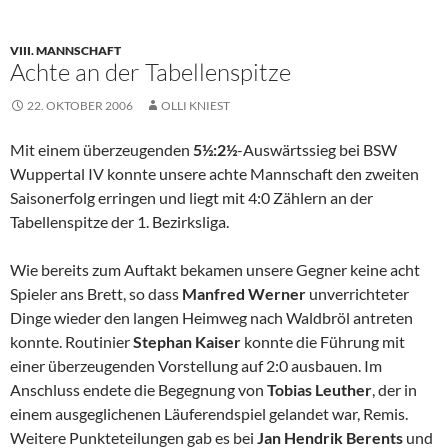
VIII. MANNSCHAFT
Achte an der Tabellenspitze
22. OKTOBER 2006
OLLI KNIEST
Mit einem überzeugenden
5½:2½
-Auswärtssieg bei BSW
Wuppertal IV konnte unsere achte Mannschaft den zweiten
Saisonerfolg erringen und liegt mit 4:0 Zählern an der
Tabellenspitze der 1. Bezirksliga.
Wie bereits zum Auftakt bekamen unsere Gegner keine acht
Spieler ans Brett, so dass
Manfred Werner
unverrichteter
Dinge wieder den langen Heimweg nach Waldbröl antreten
konnte. Routinier
Stephan Kaiser
konnte die Führung mit
einer überzeugenden Vorstellung auf 2:0 ausbauen. Im
Anschluss endete die Begegnung von
Tobias Leuther
, der in
einem ausgeglichenen Läuferendspiel gelandet war, Remis.
Weitere Punkteteilungen gab es bei
Jan Hendrik Berents
und