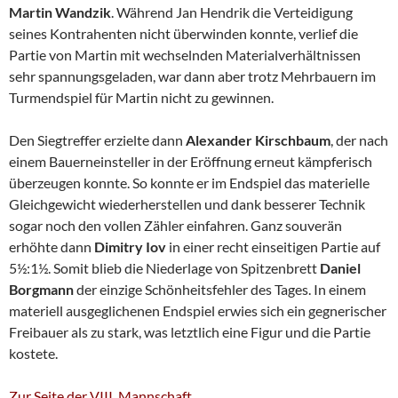
Martin Wandzik
. Während Jan Hendrik die Verteidigung
seines Kontrahenten nicht überwinden konnte, verlief die
Partie von Martin mit wechselnden Materialverhältnissen
sehr spannungsgeladen, war dann aber trotz Mehrbauern im
Turmendspiel für Martin nicht zu gewinnen.
Den Siegtreffer erzielte dann
Alexander Kirschbaum
, der nach
einem Bauerneinsteller in der Eröffnung erneut kämpferisch
überzeugen konnte. So konnte er im Endspiel das materielle
Gleichgewicht wiederherstellen und dank besserer Technik
sogar noch den vollen Zähler einfahren. Ganz souverän
erhöhte dann
Dimitry Iov
in einer recht einseitigen Partie auf
5½:1½. Somit blieb die Niederlage von Spitzenbrett
Daniel
Borgmann
der einzige Schönheitsfehler des Tages. In einem
materiell ausgeglichenen Endspiel erwies sich ein gegnerischer
Freibauer als zu stark, was letztlich eine Figur und die Partie
kostete.
Zur Seite der VIII. Mannschaft