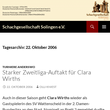
Zum
Inhalt
springen
Suchen
Schachgesellschaft Solingen e.V.
PRIMÄR
MENÜ
Tagesarchiv: 22. Oktober 2006
TURNIERE ANDERSWO
Starker Zweitliga-Auftakt für Clara
Wirths
22. OKTOBER 2006
OLLI KNIEST
Auch in dieser Saison geht
Clara Wirths
wieder als
Gastspielerin des SV Wattenscheid in der 2. Damen-
Bundesliga an den Start. Nominell an Brett 2 gemeldet durfte