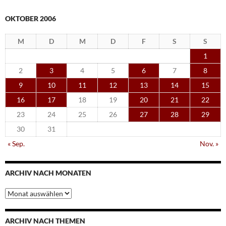
OKTOBER 2006
M
D
M
D
F
S
S
1
2
3
4
5
6
7
8
9
10
11
12
13
14
15
16
17
18
19
20
21
22
23
24
25
26
27
28
29
30
31
« Sep.
Nov. »
ARCHIV NACH MONATEN
Archiv
nach
Monaten
ARCHIV NACH THEMEN