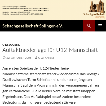
Zum
Inhalt
springen
Suchen
Schachgesellschaft Solingen e.V.
PRIMÄR
MENÜ
U12
,
JUGEND
Auftaktniederlage für U12-Mannschaft
22. OKTOBER 2006
OLLI KNIEST
Am ersten Spieltag der U12-Niederrhein-
Mannschaftsmeisterschaft stand wieder einmal das »ewige«
Duell zwischen Turm Schiefbahn I und unserer jüngsten
Mannschaft auf dem Programm. In den vergangenen Jahren
gab es zahlreiche Duelle beider Vereine mit stets knappen
Ergebnissen. Das Auftaktspiel besaß zudem besondere
Bedeutung, da in unserer bedeutend stärkeren