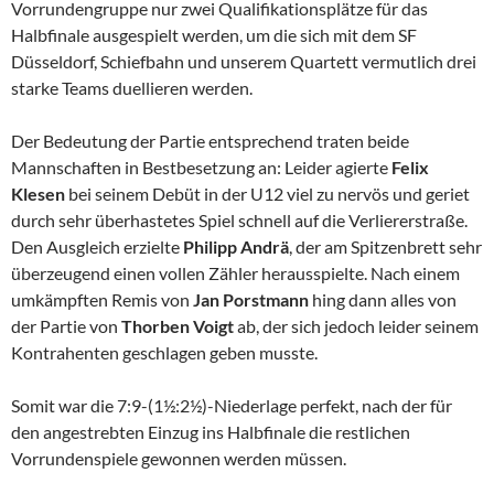
Vorrundengruppe nur zwei Qualifikationsplätze für das
Halbfinale ausgespielt werden, um die sich mit dem SF
Düsseldorf, Schiefbahn und unserem Quartett vermutlich drei
starke Teams duellieren werden.
Der Bedeutung der Partie entsprechend traten beide
Mannschaften in Bestbesetzung an: Leider agierte
Felix
Klesen
bei seinem Debüt in der U12 viel zu nervös und geriet
durch sehr überhastetes Spiel schnell auf die Verliererstraße.
Den Ausgleich erzielte
Philipp
Andrä
, der am Spitzenbrett sehr
überzeugend einen vollen Zähler herausspielte. Nach einem
umkämpften Remis von
Jan Porstmann
hing dann alles von
der Partie von
Thorben Voigt
ab, der sich jedoch leider seinem
Kontrahenten geschlagen geben musste.
Somit war die 7:9-(1½:2½)-Niederlage perfekt, nach der für
den angestrebten Einzug ins Halbfinale die restlichen
Vorrundenspiele gewonnen werden müssen.