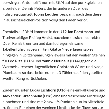
bezwingen. Anton trifft nun mit 3½/4 auf den punktgleichen
Elberfelder Dennis Peters, der im anderen Duell des
Führungsquartett
Tobias Leuther
bezwang, nach dem dieser
in aussichtsreicher Position völlig den Faden verlor.
Ebenfalls auf 3½/4 kommen in der U12
Jan Porstmann
und
Titelverteidiger
Philipp
Andrä
, nachdem sie sich im direkten
Duell Remis trennten und damit die gemeinsame
Tabellenführung bewahrten. Glatte Niederlagen gab es
hingegen in Spitzenpaarungen jeweils mit den weißen Steinen
für
Leo Rizzi
(U16) und
Yannic Neuhaus
(U14) gegen die
Wermelskirchener Jugendlichen Christoph Wurm und Nadja
Plumbaum, so dass beide nun mit 3 Zählern auf den geteilten
zweiten Rang zurückfielen.
Zudem mussten
Lucas Eichhorn
(U16) eine einkalkulierte und
Alexander Kirschbaum
(U18) eine überraschende Niederlage
hinnehmen und sind mit 2 bzw. 1½ Punkten nun im Mittelfeld
zu finden. Für einen der wenigen Lichtblicke des Tages sorgte