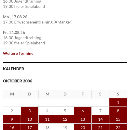
16:00 Jugendtraining
19:30 freier Spielabend
Mo., 17.08.26
17:00 Erwachsenentraining (Anfänger)
Fr., 21.08.26
16:00 Jugendtraining
19:30 freier Spielabend
Weitere Termine
KALENDER
OKTOBER 2006
M
D
M
D
F
S
S
1
2
3
4
5
6
7
8
9
10
11
12
13
14
15
16
17
18
19
20
21
22