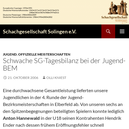
Zum
Inhalt
springen
Suchen
Schachgesellschaft Solingen e.V.
PRIMÄR
MENÜ
JUGEND
,
OFFIZIELLE MEISTERSCHAFTEN
Schwache SG-Tagesbilanz bei der Jugend-
BEM
21. OKTOBER 2006
OLLI KNIEST
Eine durchwachsene Gesamtleistung lieferten unsere
Jugendlichen in der 4. Runde der Jugend-
Bezirksmeisterschaften in Elberfeld ab. Von unseren sechs an
den Spitzenbegegnungen beteiligten Spielern konnte lediglich
Anton Hannewald
in der U18 seinen Kontrahenten Hendrik
Ender nach dessen frühem Eröffnungsfehler schnell