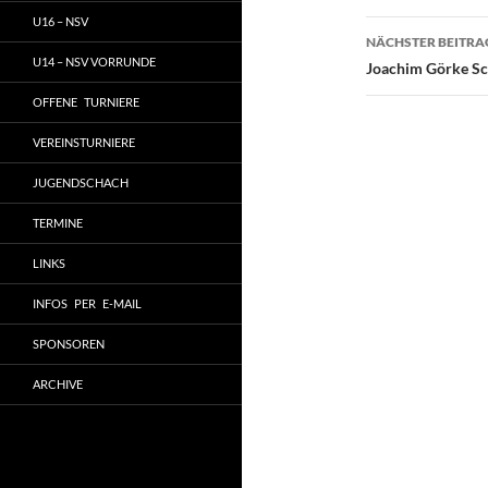
U16 – NSV
NÄCHSTER BEITRA
U14 – NSV VORRUNDE
Joachim Görke Sc
OFFENE TURNIERE
VEREINSTURNIERE
JUGENDSCHACH
TERMINE
LINKS
INFOS PER E-MAIL
SPONSOREN
ARCHIVE