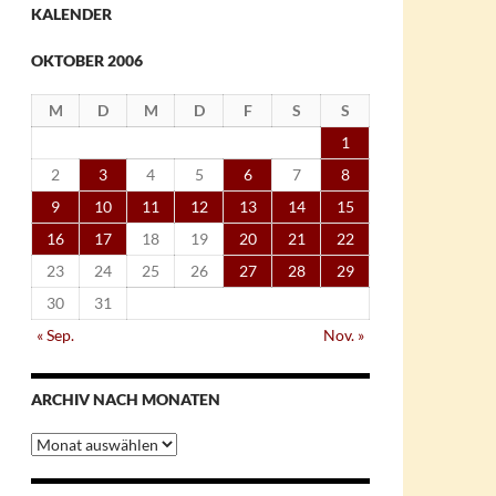
KALENDER
OKTOBER 2006
M
D
M
D
F
S
S
1
2
3
4
5
6
7
8
9
10
11
12
13
14
15
16
17
18
19
20
21
22
23
24
25
26
27
28
29
30
31
« Sep.
Nov. »
ARCHIV NACH MONATEN
Archiv
nach
Monaten