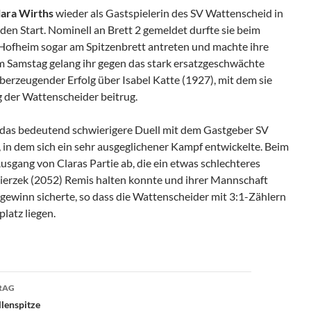
lara Wirths
wieder als Gastspielerin des SV Wattenscheid in
en Start. Nominell an Brett 2 gemeldet durfte sie beim
Hofheim sogar am Spitzenbrett antreten und machte ihre
 Samstag gelang ihr gegen das stark ersatzgeschwächte
erzeugender Erfolg über Isabel Katte (1927), mit dem sie
g der Wattenscheider beitrug.
 das bedeutend schwierigere Duell mit dem Gastgeber SV
n dem sich ein sehr ausgeglichener Kampf entwickelte. Beim
sgang von Claras Partie ab, die ein etwas schlechteres
erzek (2052) Remis halten konnte und ihrer Mannschaft
gewinn sicherte, so dass die Wattenscheider mit 3:1-Zählern
latz liegen.
avigation
RAG
llenspitze