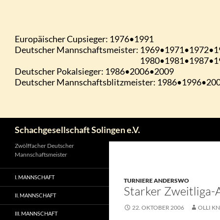
Zum
Inhalt
springen
Suchen
Schachgesellschaft Solingen e.V.
Zwölffacher Deutscher
Mannschaftsmeister
I. MANNSCHAFT
TURNIERE ANDERSWO
Starker Zweitliga-
II. MANNSCHAFT
22. OKTOBER 2006
OLLI KN
III. MANNSCHAFT