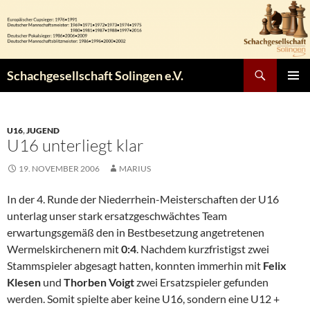
Zum
Inhalt
springen
Suchen
Schachgesellschaft Solingen e.V.
PRIMÄR
MENÜ
U16
,
JUGEND
U16 unterliegt klar
19. NOVEMBER 2006
MARIUS
In der 4. Runde der Niederrhein-Meisterschaften der U16
unterlag unser stark ersatzgeschwächtes Team
erwartungsgemäß den in Bestbesetzung angetretenen
Wermelskirchenern mit
0:4
. Nachdem kurzfristigst zwei
Stammspieler abgesagt hatten, konnten immerhin mit
Felix
Klesen
und
Thorben Voigt
zwei Ersatzspieler gefunden
werden. Somit spielte aber keine U16, sondern eine U12 +