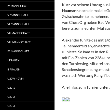
Kurz vor seinem Umzug aus 
IV. MANNSCHAFT
Naumann
noch einmal die G
V. MANNSCHAFT
Zwischenahn teilzunehmen. D
von ChessOrg neben Bad Wör
VI. MANNSCHAFT
bereits zum neunten Mal au
VII. MANNSCHAFT
Alexander führte das mit 14
VIII. MANNSCHAFT
Teilnehmerfeld an, erwischte
ruinierte. So kam er in den 
IX. MANNSCHAFT
mit Elo-Zahlen von 2284 und
I. FRAUEN
den Turniersieg. Mit drei ab
Schadensbegrenzung, musste 
II. FRAUEN
was nach Wertung Rang 7 bed
U20W – DVM
Alle Infos zum Turnier unter
U20-1
U20-2
U20-3