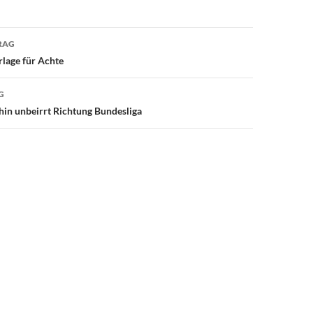
avigation
RAG
rlage für Achte
G
in unbeirrt Richtung Bundesliga