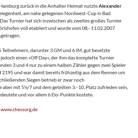
Hamburg zurück in die Anhalter Heimat nutzte
Alexander
elegenheit, am nahe gelegenen Nordwest-Cup in Bad
as Turnier hat sich inzwischen als zweites großes Turnier
ishofen voll etabliert und wurde vom 08.–11.02.2007
sgetragen.
5 Teilnehmern, darunter 3 GM und 6 IM, gut besetzte
 jedoch einen »Off Day«, der ihm das komplette Turnier
Runden 3 und 4 nur zu einem halben Zähler gegen zwei Spieler
 2195 und war damit bereits frühzeitig aus dem Rennen um
schließenden Siegen betrieb er zwar noch
aber mit 5½/7 und dem geteilten 3.–10. Platz zufrieden sein,
eutete und vor allem 6 Elo-Punkte kostete.
:
www.chessorg.de