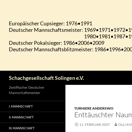
Zum
Inhalt
springen
Suchen
Schachgesellschaft Solingen e.V.
Zwölffacher Deutscher
Mannschaftsmeister
I. MANNSCHAFT
TURNIERE ANDERSWO
Enttäuschter Nau
II. MANNSCHAFT
11. FEBRUAR 2007
OLLI KN
III. MANNSCHAFT