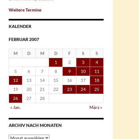
Weitere Termine
KALENDER
FEBRUAR 2007
M
D
M
D
F
S
S
1
2
3
4
5
6
7
8
9
10
11
12
13
14
15
16
17
18
19
20
21
22
23
24
25
26
27
28
« Jan.
März »
ARCHIV NACH MONATEN
Archiv