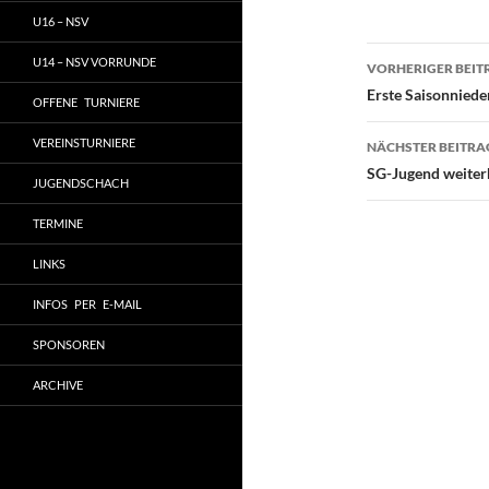
U16 – NSV
Beitragsn
U14 – NSV VORRUNDE
VORHERIGER BEIT
Erste Saisonniede
OFFENE TURNIERE
VEREINSTURNIERE
NÄCHSTER BEITRA
SG-Jugend weiterh
JUGENDSCHACH
TERMINE
LINKS
INFOS PER E-MAIL
SPONSOREN
ARCHIVE