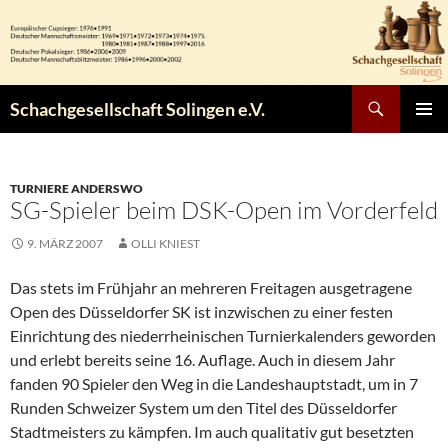
Zum
Inhalt
springen
Suchen
Schachgesellschaft Solingen e.V.
PRIMÄR
MENÜ
TURNIERE ANDERSWO
SG-Spieler beim DSK-Open im Vorderfeld
9. MÄRZ 2007
OLLI KNIEST
Das stets im Frühjahr an mehreren Freitagen ausgetragene
Open des Düsseldorfer SK ist inzwischen zu einer festen
Einrichtung des niederrheinischen Turnierkalenders geworden
und erlebt bereits seine 16. Auflage. Auch in diesem Jahr
fanden 90 Spieler den Weg in die Landeshauptstadt, um in 7
Runden Schweizer System um den Titel des Düsseldorfer
Stadtmeisters zu kämpfen. Im auch qualitativ gut besetzten