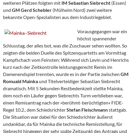
weiteren Plätzen folgten mit
IM Sebastian
Siebrecht
(Essen)
und
GM Gerd Schebler
(Mülheim Nord) zwei weitere
bekannte Open-Spezialisten aus dem Industriegebiet.
Vorausgegangen war ein
höchst spannender
Schlusstag, der alles bot, was die Zuschauer sehen wollten. So
zeigten die beiden Duelle des Spitzenquartetts am Vormittag
Kampfschach vom Feinsten: Während sich Levin und Henrichs
kurz nach der Zeitkontrolle leistungsgerecht Remis im
Damenendspiel trennten, wurde es in der Partie zwischen
GM
Romuald Mainka
und Titelverteidiger Sebastian Siebrecht
dramatisch. Mit 5 Sekunden Restbedenkzeit stellte Mainka,
dem noch ein Läufer gegen Siebrechts Turm verblieben war,
einen Remisantrag nach der »berühmt-berüchtigten« FIDE-
Regel 10.2., dem Schiedsrichter
Stefan Fleischmann
stattgab.
Die Situation war dabei für den Schiedsrichter äußerst
undankbar, da für Mainka die technische Remisstellung, für
Siebrecht hingegen der sehr späte Zeitpunkt des Antrags und