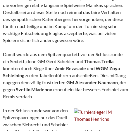
die vorherige relativ langsame Spielweise Mainkas sprachen.
Deshalb sei an dieser Stelle noch einmal das faire Verhalten
des sympathischen Katernbergers hervorgehoben, der diese
für ihn nachteilige und im Kampf um den Turniersieg sehr
wichtige Entscheidung klaglos akzeptierte, was bei vielen
Spielern sicherlich anders gewesen wäre.
Damit wurde aus dem Spitzenquartett vor der Schlussrunde
ein Sextett, denn GM Gerd Schebler und
Thomas Trella
konnten durch Siege über
Amir Rezasade
und
WGM
Zoya
Schleining
zu den Tabellenführern aufschließen. Dies mißlang
dagegen dem völlig frustrierten
GM Alexander Naumann
, der
gegen
Svetlin Mladenov
erneut ein klar besseres Endspiel zum
Remis verdarb.
In der Schlussrunde war von den
Spitzenpaarungen nur das Duell
zwischen Siebrecht und Schebler