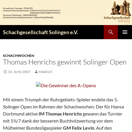
Zum
Inhalt
springen
Suchen
Schachgesellschaft Solingen e.V.
PRIMÄR
MENÜ
SCHACHWOCHEN
Thomas Henrichs gewinnt Solinger Open
10. JUNI 2007
MARIUS
Mit einem Triumph der Ruhrgebiets-Spieler endete das 5.
Solinger Open im Rahmen der Schachwochen. Der für Hansa
Dortmund aktive
IM Thomas Henrichs
gewann das Turnier
mit 5½/7 dank der besseren Buchholzwertung vor dem
Mülheimer Bundesligaspieler
GM Felix Levin
. Auf den