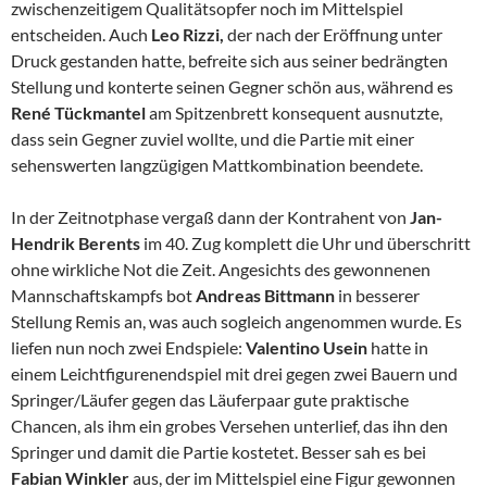
zwischenzeitigem Qualitätsopfer noch im Mittelspiel
entscheiden. Auch
Leo Rizzi,
der nach der Eröffnung unter
Druck gestanden hatte, befreite sich aus seiner bedrängten
Stellung und konterte seinen Gegner schön aus, während es
René Tückmantel
am Spitzenbrett konsequent ausnutzte,
dass sein Gegner zuviel wollte, und die Partie mit einer
sehenswerten langzügigen Mattkombination beendete.
In der Zeitnotphase vergaß dann der Kontrahent von
Jan-
Hendrik Berents
im 40. Zug komplett die Uhr und überschritt
ohne wirkliche Not die Zeit. Angesichts des gewonnenen
Mannschaftskampfs bot
Andreas Bittmann
in besserer
Stellung Remis an, was auch sogleich angenommen wurde. Es
liefen nun noch zwei Endspiele:
Valentino Usein
hatte in
einem Leichtfigurenendspiel mit drei gegen zwei Bauern und
Springer/Läufer gegen das Läuferpaar gute praktische
Chancen, als ihm ein grobes Versehen unterlief, das ihn den
Springer und damit die Partie kostetet. Besser sah es bei
Fabian Winkler
aus, der im Mittelspiel eine Figur gewonnen