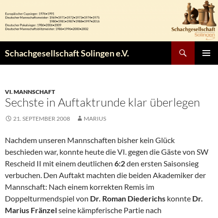
Zum
Inhalt
springen
Suchen
Schachgesellschaft Solingen e.V.
PRIMÄR
MENÜ
VI. MANNSCHAFT
Sechste in Auftaktrunde klar überlegen
21. SEPTEMBER 2008
MARIUS
Nachdem unseren Mannschaften bisher kein Glück
beschieden war, konnte heute die VI. gegen die Gäste von SW
Rescheid II mit einem deutlichen
6:2
den ersten Saisonsieg
verbuchen. Den Auftakt machten die beiden Akademiker der
Mannschaft: Nach einem korrekten Remis im
Doppelturmendspiel von
Dr. Roman Diederichs
konnte
Dr.
Marius Fränzel
seine kämpferische Partie nach