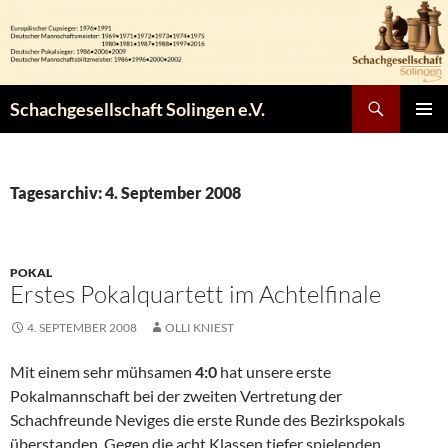
Zum
Inhalt
springen
Suchen
Schachgesellschaft Solingen e.V.
PRIMÄR
MENÜ
Tagesarchiv: 4. September 2008
POKAL
Erstes Pokalquartett im Achtelfinale
4. SEPTEMBER 2008
OLLI KNIEST
Mit einem sehr mühsamen
4:0
hat unsere erste
Pokalmannschaft bei der zweiten Vertretung der
Schachfreunde Neviges die erste Runde des Bezirkspokals
überstanden. Gegen die acht Klassen tiefer spielenden