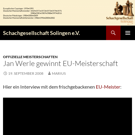
Zum
Inhalt
springen
Suchen
Schachgesellschaft Solingen e.V.
PRIMÄR
MENÜ
OFFIZIELLE MEISTERSCHAFTEN
Jan Werle gewinnt EU-Meisterschaft
19. SEPTEMBER 2008
MARIUS
Hier ein Interview mit dem frischgebackenen
EU-Meister
: