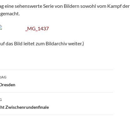
ag eine sehenswerte Serie von Bildern sowohl vom Kampf der
t gemacht.
auf das Bild leitet zum Bildarchiv weiter.)
avigation
RAG
 Dresden
G
cht Zwischenrundenfinale