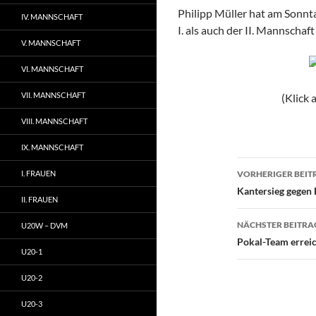
Philipp Müller hat am Sonnt
IV. MANNSCHAFT
I. als auch der II. Mannschaf
V. MANNSCHAFT
VI. MANNSCHAFT
VII. MANNSCHAFT
(Klick 
VIII. MANNSCHAFT
IX. MANNSCHAFT
Beitragsn
I. FRAUEN
VORHERIGER BEIT
Kantersieg gegen
II. FRAUEN
NÄCHSTER BEITRA
U20W – DVM
Pokal-Team errei
U20-1
U20-2
U20-3