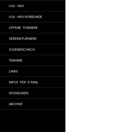
U16 – NSV
U14 – NSV VORRUNDE
OFFENE TURNIERE
VEREINSTURNIERE
JUGENDSCHACH
TERMINE
LINKS
INFOS PER E-MAIL
SPONSOREN
ARCHIVE