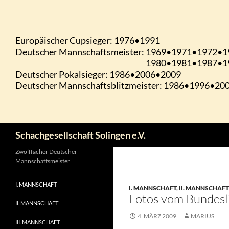
Zum
Inhalt
springen
Suchen
Schachgesellschaft Solingen e.V.
Zwölffacher Deutscher
Mannschaftsmeister
I. MANNSCHAFT
I. MANNSCHAFT
,
II. MANNSCHAFT
Fotos vom Bundes
II. MANNSCHAFT
4. MÄRZ 2009
MARIUS
III. MANNSCHAFT