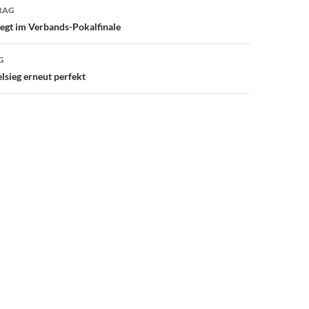
avigation
RAG
egt im Verbands-Pokalfinale
G
sieg erneut perfekt