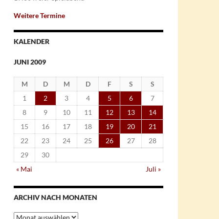
Weitere Termine
KALENDER
JUNI 2009
M
D
M
D
F
S
S
1
2
3
4
5
6
7
8
9
10
11
12
13
14
15
16
17
18
19
20
21
22
23
24
25
26
27
28
29
30
« Mai
Juli »
ARCHIV NACH MONATEN
Archiv