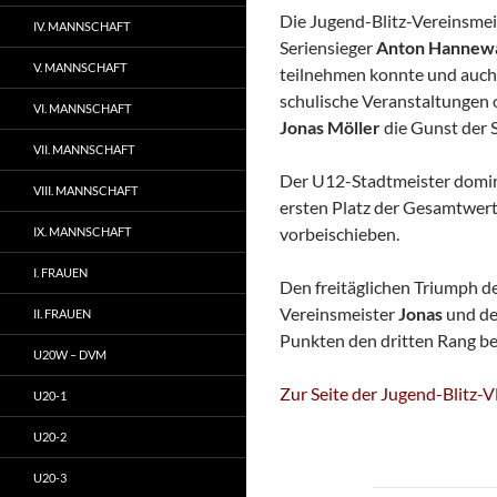
Die Jugend-Blitz-Vereinsmei
IV. MANNSCHAFT
Seriensieger
Anton Hannew
V. MANNSCHAFT
teilnehmen konnte und auch
schulische Veranstaltungen 
VI. MANNSCHAFT
Jonas Möller
die Gunst der 
VII. MANNSCHAFT
Der U12-Stadtmeister domini
VIII. MANNSCHAFT
ersten Platz der Gesamtwer
vorbeischieben.
IX. MANNSCHAFT
I. FRAUEN
Den freitäglichen Triumph d
Vereinsmeister
Jonas
und de
II. FRAUEN
Punkten den dritten Rang be
U20W – DVM
Zur Seite der Jugend-Blitz-
U20-1
U20-2
U20-3