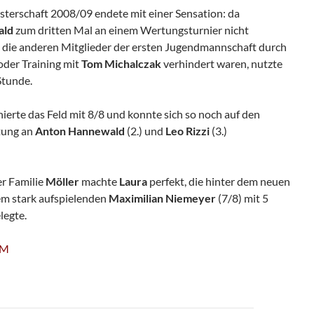
sterschaft 2008/09 endete mit einer Sensation: da
ald
zum dritten Mal an einem Wertungsturnier nicht
 die anderen Mitglieder der ersten Jugendmannschaft durch
oder Training mit
Tom
Michalczak
verhindert waren, nutzte
Stunde.
erte das Feld mit 8/8 und konnte sich so noch auf den
tung an
Anton Hannewald
(2.) und
Leo Rizzi
(3.)
er Familie
Möller
machte
Laura
perfekt, die hinter dem neuen
m stark aufspielenden
Maximilian Niemeyer
(7/8) mit 5
legte.
VM