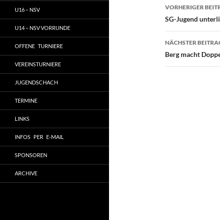
Beitragsn
VORHERIGER BEIT
U16 – NSV
SG-Jugend unterli
U14 – NSV VORRUNDE
NÄCHSTER BEITRA
OFFENE TURNIERE
Berg macht Doppel
VEREINSTURNIERE
JUGENDSCHACH
TERMINE
LINKS
INFOS PER E-MAIL
SPONSOREN
ARCHIVE