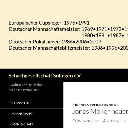
Zum
Inhalt
springen
Suchen
Schachgesellschaft Solingen e.V.
Zwölffacher Deutscher
Mannschaftsmeister
I. MANNSCHAFT
JUGEND
,
VEREINSTURNIERE
Jonas Möller neuer
II. MANNSCHAFT
26. JUNI 2009
OLLI KNIEST
III. MANNSCHAFT