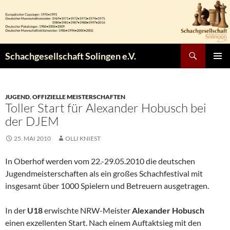
Zum
Inhalt
springen
Suchen
Schachgesellschaft Solingen e.V.
PRIMÄR
MENÜ
JUGEND
,
OFFIZIELLE MEISTERSCHAFTEN
Toller Start für Alexander Hobusch bei
der DJEM
25. MAI 2010
OLLI KNIEST
In Oberhof werden vom 22.-29.05.2010 die deutschen
Jugendmeisterschaften als ein großes Schachfestival mit
insgesamt über 1000 Spielern und Betreuern ausgetragen.
In der
U18
erwischte NRW-Meister
Alexander Hobusch
einen exzellenten Start. Nach einem Auftaktsieg mit den