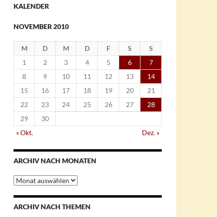
KALENDER
NOVEMBER 2010
M
D
M
D
F
S
S
1
2
3
4
5
6
7
8
9
10
11
12
13
14
15
16
17
18
19
20
21
22
23
24
25
26
27
28
29
30
« Okt.
Dez. »
ARCHIV NACH MONATEN
Archiv
nach
Monaten
ARCHIV NACH THEMEN