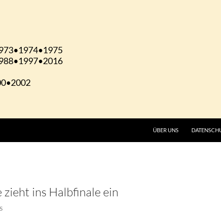
ÜBER UNS
DATENSCH
zieht ins Halbfinale ein
S