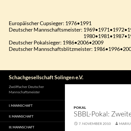
Zum
Inhalt
springen
Suchen
Schachgesellschaft Solingen e.V.
Zwölffacher Deutscher
Mannschaftsmeister
I. MANNSCHAFT
POKAL
SBBL-Pokal: Zweite 
II. MANNSCHAFT
7. NOVEMBER 2010
MARIU
III. MANNSCHAFT