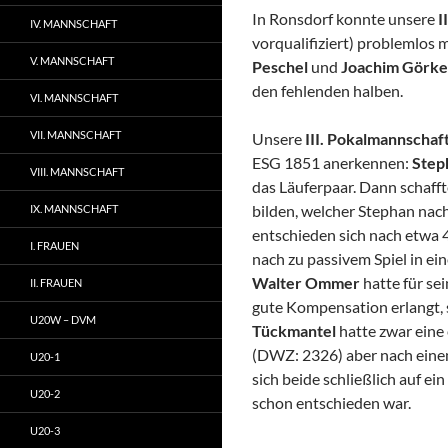
In Ronsdorf konnte unsere
I
IV. MANNSCHAFT
vorqualifiziert) problemlos 
V. MANNSCHAFT
Peschel
und
Joachim Görk
den fehlenden halben.
VI. MANNSCHAFT
VII. MANNSCHAFT
Unsere
III. Pokalmannschaf
ESG 1851 anerkennen:
Step
VIII. MANNSCHAFT
das Läuferpaar. Dann schafft
bilden, welcher Stephan nac
IX. MANNSCHAFT
entschieden sich nach etwa 
I. FRAUEN
nach zu passivem Spiel in ei
Walter Ommer
hatte für s
II. FRAUEN
gute Kompensation erlangt, s
U20W – DVM
Tückmantel
hatte zwar eine
(DWZ: 2326) aber nach eine
U20-1
sich beide schließlich auf e
U20-2
schon entschieden war.
U20-3