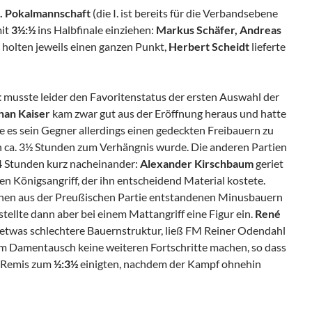
I. Pokalmannschaft
(die I. ist bereits für die Verbandsebene
mit
3½:½
ins Halbfinale einziehen:
Markus Schäfer, Andreas
e
holten jeweils einen ganzen Punkt,
Herbert Scheidt
lieferte
t
musste leider den Favoritenstatus der ersten Auswahl der
han Kaiser
kam zwar gut aus der Eröffnung heraus und hatte
e es sein Gegner allerdings einen gedeckten Freibauern zu
h ca. 3½ Stunden zum Verhängnis wurde. Die anderen Partien
4 Stunden kurz nacheinander:
Alexander Kirschbaum
geriet
nen Königsangriff, der ihn entscheidend Material kostete.
einen aus der Preußischen Partie entstandenen Minusbauern
tellte dann aber bei einem Mattangriff eine Figur ein.
René
 etwas schlechtere Bauernstruktur, ließ FM Reiner Odendahl
m Damentausch keine weiteren Fortschritte machen, so dass
in Remis zum
½:3½
einigten, nachdem der Kampf ohnehin