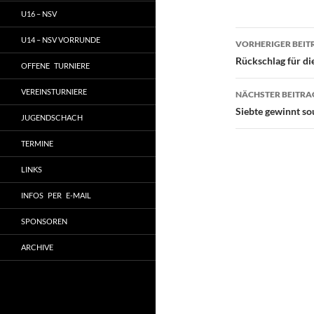
U16 – NSV
Beitragsn
U14 – NSV VORRUNDE
VORHERIGER BEIT
Rückschlag für d
OFFENE TURNIERE
VEREINSTURNIERE
NÄCHSTER BEITRA
Siebte gewinnt s
JUGENDSCHACH
TERMINE
LINKS
INFOS PER E-MAIL
SPONSOREN
ARCHIVE