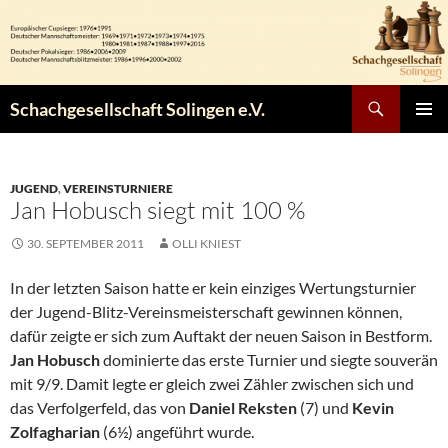
Zum
Inhalt
springen
Suchen
Schachgesellschaft Solingen e.V.
PRIMÄR
MENÜ
JUGEND
,
VEREINSTURNIERE
Jan Hobusch siegt mit 100 %
30. SEPTEMBER 2011
OLLI KNIEST
In der letzten Saison hatte er kein einziges Wertungsturnier
der Jugend-Blitz-Vereinsmeisterschaft gewinnen können,
dafür zeigte er sich zum Auftakt der neuen Saison in Bestform.
Jan Hobusch
dominierte das erste Turnier und siegte souverän
mit 9/9. Damit legte er gleich zwei Zähler zwischen sich und
das Verfolgerfeld, das von
Daniel Reksten
(7) und
Kevin
Zolfagharian
(6½) angeführt wurde.