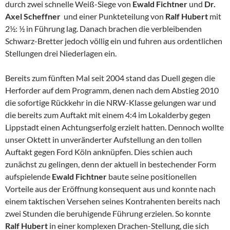
durch zwei schnelle Weiß-Siege von
Ewald Fichtner
und
Dr.
Axel
Scheffner
und einer Punkteteilung von
Ralf Hubert
mit
2½: ½ in Führung lag. Danach brachen die verbleibenden
Schwarz-Bretter jedoch völlig ein und fuhren aus ordentlichen
Stellungen drei Niederlagen ein.
Bereits zum fünften Mal seit 2004 stand das Duell gegen die
Herforder auf dem Programm, denen nach dem Abstieg 2010
die sofortige Rückkehr in die NRW-Klasse gelungen war und
die bereits zum Auftakt mit einem 4:4 im Lokalderby gegen
Lippstadt einen Achtungserfolg erzielt hatten. Dennoch wollte
unser Oktett in unveränderter Aufstellung an den tollen
Auftakt gegen Ford Köln anknüpfen. Dies schien auch
zunächst zu gelingen, denn der aktuell in bestechender Form
aufspielende
Ewald Fichtner
baute seine positionellen
Vorteile aus der Eröffnung konsequent aus und konnte nach
einem taktischen Versehen seines Kontrahenten bereits nach
zwei Stunden die beruhigende Führung erzielen. So konnte
Ralf Hubert
in einer komplexen Drachen-Stellung, die sich