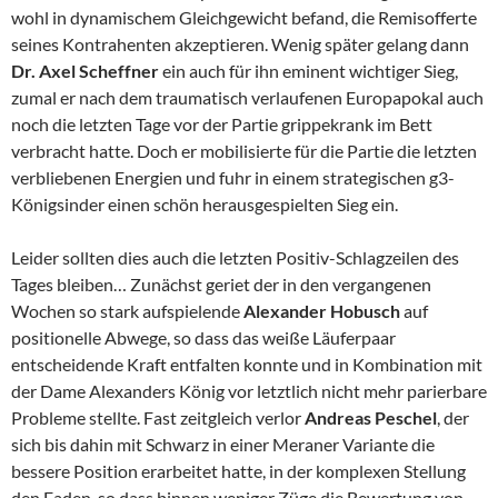
wohl in dynamischem Gleichgewicht befand, die Remisofferte
seines Kontrahenten akzeptieren. Wenig später gelang dann
Dr. Axel Scheffner
ein auch für ihn eminent wichtiger Sieg,
zumal er nach dem traumatisch verlaufenen Europapokal auch
noch die letzten Tage vor der Partie grippekrank im Bett
verbracht hatte. Doch er mobilisierte für die Partie die letzten
verbliebenen Energien und fuhr in einem strategischen g3-
Königsinder einen schön herausgespielten Sieg ein.
Leider sollten dies auch die letzten Positiv-Schlagzeilen des
Tages bleiben… Zunächst geriet der in den vergangenen
Wochen so stark aufspielende
Alexander Hobusch
auf
positionelle Abwege, so dass das weiße Läuferpaar
entscheidende Kraft entfalten konnte und in Kombination mit
der Dame Alexanders König vor letztlich nicht mehr parierbare
Probleme stellte. Fast zeitgleich verlor
Andreas Peschel
, der
sich bis dahin mit Schwarz in einer Meraner Variante die
bessere Position erarbeitet hatte, in der komplexen Stellung
den Faden, so dass binnen weniger Züge die Bewertung von