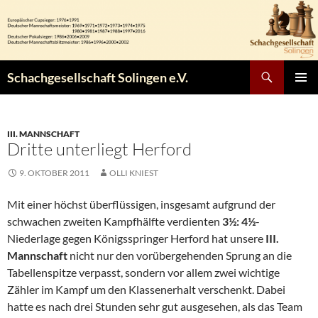
Zum
Inhalt
springen
Suchen
Schachgesellschaft Solingen e.V.
PRIMÄR
MENÜ
III. MANNSCHAFT
Dritte unterliegt Herford
9. OKTOBER 2011
OLLI KNIEST
Mit einer höchst überflüssigen, insgesamt aufgrund der
schwachen zweiten Kampfhälfte verdienten
3½: 4½
-
Niederlage gegen Königsspringer Herford hat unsere
III.
Mannschaft
nicht nur den vorübergehenden Sprung an die
Tabellenspitze verpasst, sondern vor allem zwei wichtige
Zähler im Kampf um den Klassenerhalt verschenkt. Dabei
hatte es nach drei Stunden sehr gut ausgesehen, als das Team