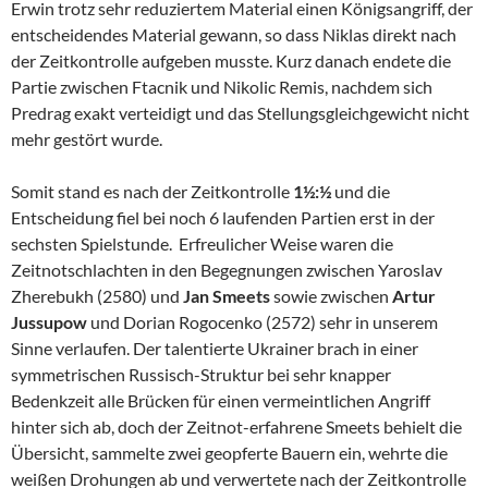
Erwin trotz sehr reduziertem Material einen Königsangriff, der
entscheidendes Material gewann, so dass Niklas direkt nach
der Zeitkontrolle aufgeben musste. Kurz danach endete die
Partie zwischen Ftacnik und Nikolic Remis, nachdem sich
Predrag exakt verteidigt und das Stellungsgleichgewicht nicht
mehr gestört wurde.
Somit stand es nach der Zeitkontrolle
1½:½
und die
Entscheidung fiel bei noch 6 laufenden Partien erst in der
sechsten Spielstunde. Erfreulicher Weise waren die
Zeitnotschlachten in den Begegnungen zwischen Yaroslav
Zherebukh (2580) und
Jan Smeets
sowie zwischen
Artur
Jussupow
und Dorian Rogocenko (2572) sehr in unserem
Sinne verlaufen. Der talentierte Ukrainer brach in einer
symmetrischen Russisch-Struktur bei sehr knapper
Bedenkzeit alle Brücken für einen vermeintlichen Angriff
hinter sich ab, doch der Zeitnot-erfahrene Smeets behielt die
Übersicht, sammelte zwei geopferte Bauern ein, wehrte die
weißen Drohungen ab und verwertete nach der Zeitkontrolle