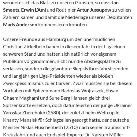
wendete sich das Blatt zu unseren Gunsten, so dass
Jan
Smeets
,
Erwin L’Ami
und Routinier
Artur Jussupow
zu vollen
Zählern kamen und damit die Niederlage unseres Debütanten
Mads Andersen
kompensieren konnten.
Unsere Freunde aus Hamburg um den unermüdlichen
Christian Zickelbein haben in diesem Jahr in der Liga einen
schweren Stand und hatten sich natürlich vor eigenem
Publikum vorgenommen, nicht nur die Abstiegsplätze zu
verlassen, sondern die gewohnte Skepsis ihres Vorsitzenden
und langjährigen Liga-Präsidenten wieder als bloßen
Zweckpessimismus zu entlarven. Zwar mussten sie bei diesem
Vorhaben mit Spitzenmann Radoslav Wojtaszek, Ehsan
Ghaem Maghami und Sune Berg Hansen gleich drei
Spitzenkräfte ersetzen, doch dafür feierten der junge Ukrainer
Yaroslav Zherebukh (2580), der zuletzt beim Weltcup in
Khanty Mansisk für Schlagzeilen gesorgt hatte, der deutsche
Meister Niklas Huschenbeth (2510) nach seiner Traumschiff-
Kreuzfahrt und auch Endspiel-Experte Dr. Karsten Müller