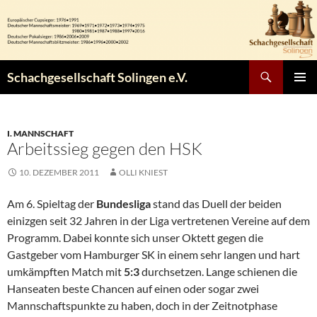
Zum
Inhalt
springen
Suchen
Schachgesellschaft Solingen e.V.
PRIMÄR
MENÜ
I. MANNSCHAFT
Arbeitssieg gegen den HSK
10. DEZEMBER 2011
OLLI KNIEST
Am 6. Spieltag der
Bundesliga
stand das Duell der beiden
einizgen seit 32 Jahren in der Liga vertretenen Vereine auf dem
Programm. Dabei konnte sich unser Oktett gegen die
Gastgeber vom Hamburger SK in einem sehr langen und hart
umkämpften Match mit
5:3
durchsetzen. Lange schienen die
Hanseaten beste Chancen auf einen oder sogar zwei
Mannschaftspunkte zu haben, doch in der Zeitnotphase