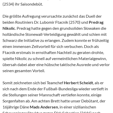
(2534) ihr Saisondebüt.
Die größte Aufregung verursachte zunächst das Duell der
beiden Routiniers Dr. Lubomir Ftacnik (2570) und
Predrag
Nikolic
. Predrag hatte gegen den grundsoliden Slowaken die
holländische Stonewall-Verteidigung gewählt und schien mit
Schwarz die Initiative zu erlangen. Zudem konnte er frühzeitig
einen immensen Zeitvorteil für sich verbuchen. Doch als
Ftacnik erstmals in ernsthaften Nachteil zu geraten drohte,
spielte Nikolic zu schnell auf vermeintlichen Materialgewinn,
übersah dabei aber eine hübsche taktische Ausrede und verlor
seinen gesamten Vorteil.
Somit zeichneten sich bei Teamchef
Herbert Scheidt
, als er
sich nach dem Ende der Fußball-Bundesliga wieder vertieft in
die Stellungen seiner Mannschaft vertiefen konnte, einige
Sorgenfalten ab. Am achten Brett hatte unser Debütant, der
16jährige Däne
Mads Andersen
, in einer sizilianischen
Scheweninger Struktur gegen Dirk Sebastian (2446) nach