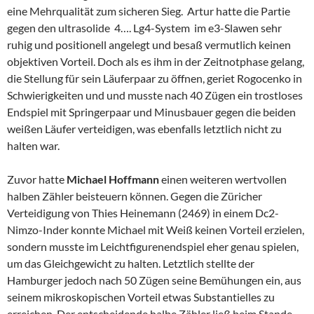
eine Mehrqualität zum sicheren Sieg. Artur hatte die Partie
gegen den ultrasolide 4…. Lg4-System im e3-Slawen sehr
ruhig und positionell angelegt und besaß vermutlich keinen
objektiven Vorteil. Doch als es ihm in der Zeitnotphase gelang,
die Stellung für sein Läuferpaar zu öffnen, geriet Rogocenko in
Schwierigkeiten und und musste nach 40 Zügen ein trostloses
Endspiel mit Springerpaar und Minusbauer gegen die beiden
weißen Läufer verteidigen, was ebenfalls letztlich nicht zu
halten war.
Zuvor hatte
Michael Hoffmann
einen weiteren wertvollen
halben Zähler beisteuern können. Gegen die Züricher
Verteidigung von Thies Heinemann (2469) in einem Dc2-
Nimzo-Inder
konnte Michael mit Weiß keinen Vorteil erzielen,
sondern musste im Leichtfigurenendspiel eher genau spielen,
um das Gleichgewicht zu halten. Letztlich stellte der
Hamburger jedoch nach 50 Zügen seine Bemühungen ein, aus
seinem mikroskopischen Vorteil etwas Substantielles zu
erreichen. Der entscheidende halbe Zähler ließ beim Stande