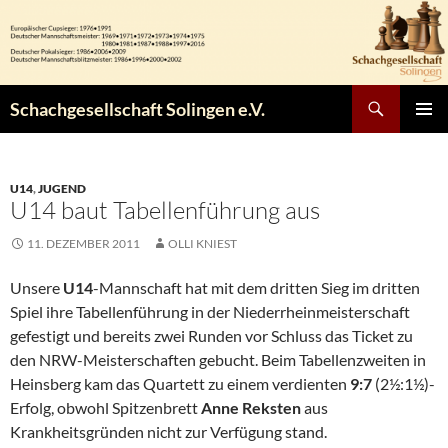
Zum
Inhalt
springen
Suchen
Schachgesellschaft Solingen e.V.
PRIMÄR
MENÜ
U14
,
JUGEND
U14 baut Tabellenführung aus
11. DEZEMBER 2011
OLLI KNIEST
Unsere
U14
-Mannschaft hat mit dem dritten Sieg im dritten
Spiel ihre Tabellenführung in der Niederrheinmeisterschaft
gefestigt und bereits zwei Runden vor Schluss das Ticket zu
den NRW-Meisterschaften gebucht. Beim Tabellenzweiten in
Heinsberg kam das Quartett zu einem verdienten
9:7
(2½:1½)-
Erfolg, obwohl Spitzenbrett
Anne Reksten
aus
Krankheitsgründen nicht zur Verfügung stand.