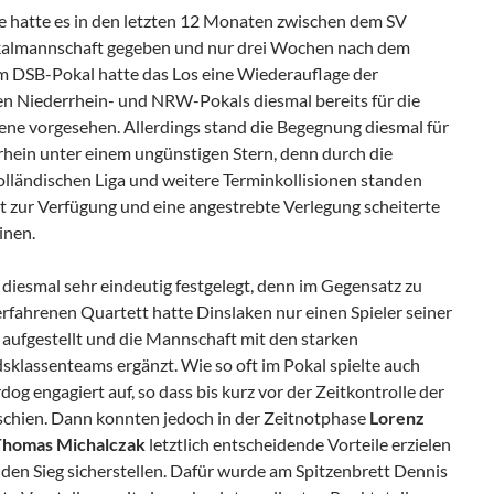
 hatte es in den letzten 12 Monaten zwischen dem SV
almannschaft gegeben und nur drei Wochen nach dem
im DSB-Pokal hatte das Los eine Wiederauflage der
gen Niederrhein- und NRW-Pokals diesmal bereits für die
ne vorgesehen. Allerdings stand die Begegnung diesmal für
rhein unter einem ungünstigen Stern, denn durch die
olländischen Liga und weitere Terminkollisionen standen
ht zur Verfügung und eine angestrebte Verlegung scheiterte
inen.
 diesmal sehr eindeutig festgelegt, denn im Gegensatz zu
rfahrenen Quartett hatte Dinslaken nur einen Spieler seiner
aufgestellt und die Mannschaft mit den starken
sklassenteams ergänzt. Wie so oft im Pokal spielte auch
og engagiert auf, so dass bis kurz vor der Zeitkontrolle der
schien. Dann konnten jedoch in der Zeitnotphase
Lorenz
Thomas Michalczak
letztlich entscheidende Vorteile erzielen
 den Sieg sicherstellen. Dafür wurde am Spitzenbrett Dennis