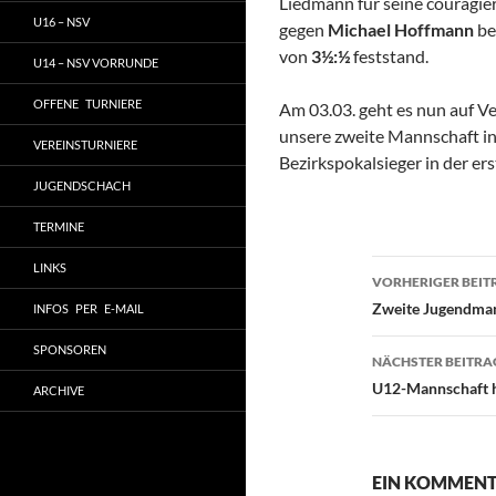
Liedmann für seine couragier
U16 – NSV
gegen
Michael Hoffmann
be
von
3½:½
feststand.
U14 – NSV VORRUNDE
OFFENE TURNIERE
Am 03.03. geht es nun auf V
unsere zweite Mannschaft in
VEREINSTURNIERE
Bezirkspokalsieger in der ers
JUGENDSCHACH
TERMINE
Beitragsn
LINKS
VORHERIGER BEIT
Zweite Jugendman
INFOS PER E-MAIL
SPONSOREN
NÄCHSTER BEITRA
U12-Mannschaft h
ARCHIVE
EIN KOMMENTA