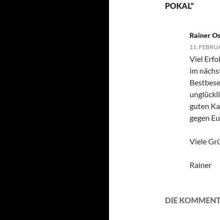
POKAL“
Rainer Os
11. FEBRU
Viel Erf
im nächst
Bestbese
unglückl
guten Kam
gegen Eu
Viele Gr
Rainer
DIE KOMMENT