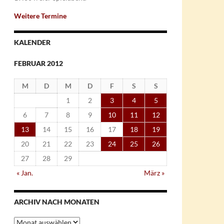
Weitere Termine
KALENDER
FEBRUAR 2012
M
D
M
D
F
S
S
1
2
3
4
5
6
7
8
9
10
11
12
13
14
15
16
17
18
19
20
21
22
23
24
25
26
27
28
29
« Jan.
März »
ARCHIV NACH MONATEN
Archiv