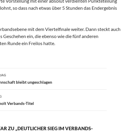
te Vorstellung mit einer absolut verdienten Punkteteilung
lohnt, so dass nach etwas über 5 Stunden das Endergebnis
erbandsebene mit dem Viertelfinale weiter. Dann steckt auch
s Geschehen ein, die ebenso wie die fünf anderen
ten Runde ein Freilos hatte.
avigation
RAG
nschaft bleibt ungeschlagen
G
olt Verbands-Titel
R ZU „DEUTLICHER SIEG IM VERBANDS-