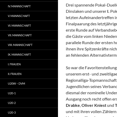
Drei spannende Pokal-Duelle
IV. MANNSCHAFT
Dinslaken und unserer
I.
Pok
V. MANNSCHAFT
letzten Aufeinandertreffen 
Finalpaarung des letztjähri
VI. MANNSCHAFT
erste Runde auf Verbandsebe
VII. MANNSCHAFT
die Gäste vom linken Nieder
parallele Runde der ersten h
VIII. MANNSCHAFT
ihnen ihre Spitzenkräfte nic
an fehlenden Alternativterm
IX. MANNSCHAFT
I. FRAUEN
So war die Favoritenstellung
unserem erst- und zweitligae
II. FRAUEN
Regionalliga-Topmannschaft 
U20W – DVM
Jugendlichen seines Verband
diesmal der nominelle Underd
U20-1
Ausgang noch recht offen er
U20-2
Drabke
,
Oliver Kniest
und
und mit ihren vollen Zählern
U20-3