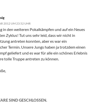
sig
AR 2012 UM 23:52 UHR
olg in den weiteren Pokalkämpfen und auf ein Neues
en Zyklus! Tut uns sehr leid, dass wir nicht in
tzung antreten konnten, aber es war ein
icher Termin. Unsere Jungs haben ja trotzdem einen
pf geliefert und es war für alle ein schönes Erlebnis
re tolle Truppe antreten zu können.
üße,
ARE SIND GESCHLOSSEN.