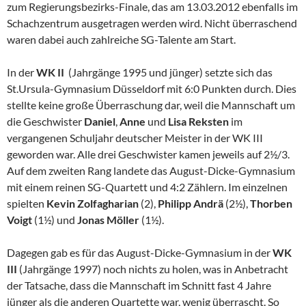
zum Regierungsbezirks-Finale, das am 13.03.2012 ebenfalls im
Schachzentrum ausgetragen werden wird. Nicht überraschend
waren dabei auch zahlreiche SG-Talente am Start.
In der
WK II
(Jahrgänge 1995 und jünger) setzte sich das
St.Ursula-Gymnasium Düsseldorf mit 6:0 Punkten durch. Dies
stellte keine große Überraschung dar, weil die Mannschaft um
die Geschwister
Daniel
,
Anne
und
Lisa Reksten
im
vergangenen Schuljahr deutscher Meister in der WK III
geworden war. Alle drei Geschwister kamen jeweils auf 2½/3.
Auf dem zweiten Rang landete das August-Dicke-Gymnasium
mit einem reinen SG-Quartett und 4:2 Zählern. Im einzelnen
spielten
Kevin
Zolfagharian
(2),
Philipp Andrä
(2½),
Thorben
Voigt
(1½) und
Jonas Möller
(1½).
Dagegen gab es für das August-Dicke-Gymnasium in der
WK
III
(Jahrgänge 1997) noch nichts zu holen, was in Anbetracht
der Tatsache, dass die Mannschaft im Schnitt fast 4 Jahre
jünger als die anderen Quartette war, wenig überrascht. So