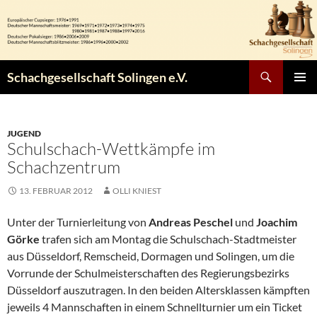
Zum
Inhalt
springen
Suchen
Schachgesellschaft Solingen e.V.
PRIMÄR
MENÜ
JUGEND
Schulschach-Wettkämpfe im
Schachzentrum
13. FEBRUAR 2012
OLLI KNIEST
Unter der Turnierleitung von
Andreas Peschel
und
Joachim
Görke
trafen sich am Montag die Schulschach-Stadtmeister
aus Düsseldorf, Remscheid, Dormagen und Solingen, um die
Vorrunde der Schulmeisterschaften des Regierungsbezirks
Düsseldorf auszutragen. In den beiden Altersklassen kämpften
jeweils 4 Mannschaften in einem Schnellturnier um ein Ticket