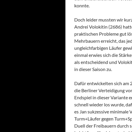
konnte.
Doch leider mussten wir kur
Andrei Volokitin (2686) hatt
praktischen Probleme gut lö
Mehrbauern erreicht, das j
ungleichfarbigen Läufer gew
einmal erwies sich die Stärk
als entscheidend und Voloki
in dieser Saison zu.
Dafür entwickelten sich am 2
die Berliner Verteidigung v
Endspiel in dieser Variante e
schnell wieder los wurde, d
es Jan sukzessive minimale V
Turm+Läufer gegen Turm+Spr
Duell der Freibauern durch 