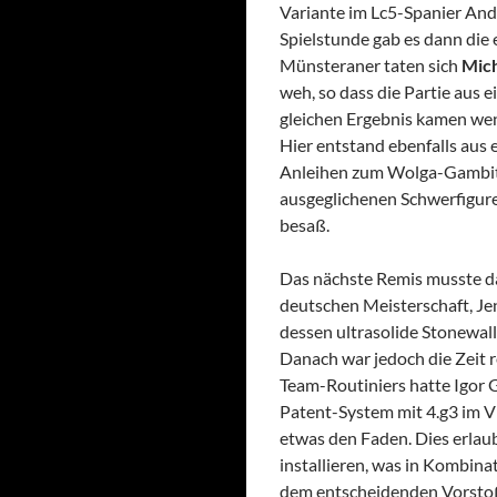
Variante im Lc5-Spanier Andr
Spielstunde gab es dann die 
Münsteraner taten sich
Mic
weh, so dass die Partie aus 
gleichen Ergebnis kamen wen
Hier entstand ebenfalls aus 
Anleihen zum Wolga-Gambit i
ausgeglichenen Schwerfigure
besaß.
Das nächste Remis musste 
deutschen Meisterschaft, Je
dessen ultrasolide Stonewal
Danach war jedoch die Zeit r
Team-Routiniers hatte Igor 
Patent-System mit 4.g3 im Vi
etwas den Faden. Dies erlaub
installieren, was in Kombina
dem entscheidenden Vorstoß