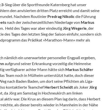
:3
-Sieg über die Sportfreunde Katernberg hat unser
lern den anvisierten dritten Platz erreicht und damit seine
gerundet. Nachdem Routinier
Predrag Nikolic
die Führung
eets
nach der zwischenzeitlichen Niederlage von
Markus
en. Held des Tages war aber eindeutig
Jörg Wegerle
, der
tie des Tages den letzten Sieg der Saison einfuhr, sondern sich
dprogramm das Prädikat »Marathon-Mann« mehr als
ch nämlich ein unerwarteter personeller Engpaß ergeben,
nn
aufgrund seiner Erkrankung vorzeitig die Heimreise
stig verfügbarer achter Mann hätte sich
Markus Schäfer
as Team noch in Mülheim unterstützt hatte, doch dieser
Weg nach Baden Baden, um dort seine Pflichten als Liga-
lso kontaktierte Teamchef
Herbert Scheidt
als Joker
Jörg
ot, da Jörg am Samstag in Hochneukirch am linken
 aktiv war. Die Krux an diesem Plan lag darin, dass Herbert
reichte, als dieser bereits wieder in Mannheim in der Nähe