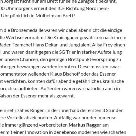
örg ist nicht nur am Brett für seine Zähigkeit bekannt,
.00 Uhr morgens erneut den ICE Richtung Nordrhein-
 Uhr pünktlich in Mülheim am Brett!
 die Bronzemedaille waren wir dabei aber nicht die einzige
lle Wechsel vornahm. Die Kraichgauer gewährten nach ihrem
aden Teamchef Hans Dekan und Jungtalent Alisa Frey einen
el und waren damit gegen die SG Trier in starker Aufstellung
egen unsere Chancen, den geringen Brettpunktevorsprung zu
ternberger bezwungen werden konnten. Diese mussten zwar
Kommentator weilenden Klaus Bischoff oder das Essener
t verzichten, konnten dafür aber die gefährliche ukrainische
oruchko aufbieten. Außerdem waren wir natürlich auch in
Saison der Essener mehr als gewarnt.
 ein sehr zähes Ringen, in der innerhalb der ersten 3 Stunden
re Vorteile abzeichneten. Auffällig war nur der immense
ie immer glänzend vorbereiteten
Markus Ragger
am
zer mit einer Innovation in der ebenso modernen wie scharfen