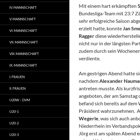
Mit einem hart erkämpften
5
IV. MANNSCHAFT
Bundesliga-Team mit 23:7 Zäh
V. MANNSCHAFT
sehr erfolgreiche Saison ab
erzielt hatte, konnte
Jan Sm
VI. MANNSCHAFT
Ragger
diese wiederherstell
VII. MANNSCHAFT
nicht nur in der längsten Par
zudem durch sein Wochenen
VIII. MANNSCHAFT
verdiente.
IX. MANNSCHAFT
Am gestrigen Abend hatte si
I. FRAUEN
nachdem
Alexander Nauma
antreten musste. Als kurzfri
II. FRAUEN
angeboten, der am Samstag d
U20W – DVM
befand sich bereits auf dem 
Präsident wahrzunehmen. A
U20-1
Wegerle
, was sich auch anb
U20-2
Niederrhein im Verbandspokal
Jörg erst am späten Abend er
U20-3