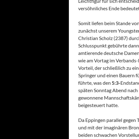
Leichtfigur für sich entsche
versöhnliches Ende bedeutet
Somit liefen beim Stande von
zunächst unserem Youngste
Christian Scholz (2387) durc
Schlusspunkt gebührte dan
amtierende deutsche Damenme
wie am Vortag im Verbands-Po
Vorteil, der schließlich zu 
Springer und einen Bauern fü
führte, was den
5:3-
Endstan
späten Sonntag Abend nach
gewonnene Mannschaftskämpf
beigesteuert hatte.
Da Eppingen parallel gegen T
und mit der imaginären Bron
beiden schwachen Vorstellu