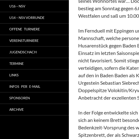
seines Wohnortes war… Doch J
U16 – NSV
bestieg am Sonntag gegen 6
Westfalen und saß um 10.00
U14 – NSV VORRUNDE
OFFENE TURNIERE
Im Fernduell mit Eppingen um
Mannschaft, welche persone
VEREINSTURNIERE
Husarenstück gegen Baden B
JUGENDSCHACH
Einsatz im letzten Saisonspi
nicht favorisiert. Somit sti
TERMINE
verteidigen, sofern die Ka
auf den in Baden Baden als 
LINKS
Urgestein Sebastian Siebrech
INFOS PER E-MAIL
Doppelspitze Volokitin/Kryv
Anbetracht der exzellenten 
SPONSOREN
ARCHIVE
In der Folge entwickelte sich
sich an keinem Brett besonde
Bedenkzeit-Vorsprung des w
Spitzenbrett, der als Schwar