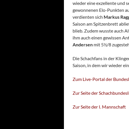
wieder eine exzellente und s
gewonnenen Elo-Punkten aus
verdienten sich
Markus Ragg
Saison am Spitzenbrett ablie
blieb. Zudem wusste auch A
ihm auch einen gewissen Ant
Andersen
mit 5½/8 zugeste
Die Schachfans in der Klinge
Saison, in dem wir wieder ei
Zum Live-Portal der Bundesl
Zur Seite der Schachbundesl
Zur Seite der I. Mannschaft