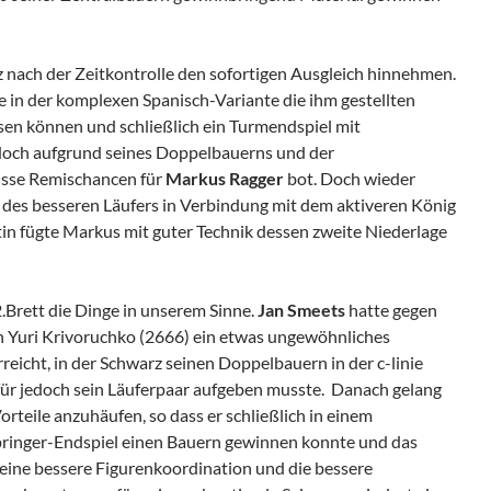
z nach der Zeitkontrolle den sofortigen Ausgleich hinnehmen.
e in der komplexen Spanisch-Variante die ihm gestellten
sen können und schließlich ein Turmendspiel mit
edoch aufgrund seines Doppelbauerns und der
isse Remischancen für
Markus Ragger
bot. Doch wieder
e des besseren Läufers in Verbindung mit dem aktiveren König
tin fügte Markus mit guter Technik dessen zweite Niederlage
.Brett die Dinge in unserem Sinne.
Jan Smeets
hatte gegen
on Yuri Krivoruchko (2666) ein etwas ungewöhnliches
rreicht, in der Schwarz seinen Doppelbauern in der c-linie
afür jedoch sein Läuferpaar aufgeben musste. Danach gelang
orteile anzuhäufen, so dass er schließlich in einem
inger-Endspiel einen Bauern gewinnen konnte und das
seine bessere Figurenkoordination und die bessere