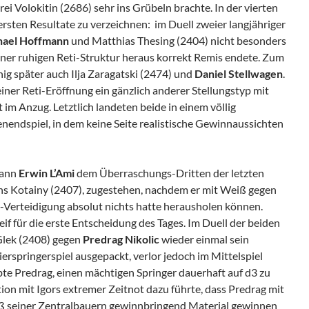
ei Volokitin (2686) sehr ins Grübeln brachte. In der vierten
ersten Resultate zu verzeichnen: im Duell zweier langjähriger
hael Hoffmann
und Matthias Thesing (2404) nicht besonders
einer ruhigen Reti-Struktur heraus korrekt Remis endete. Zum
ig später auch Ilja Zaragatski (2474) und
Daniel Stellwagen
.
einer Reti-Eröffnung ein gänzlich anderer Stellungstyp mit
m Anzug. Letztlich landeten beide in einem völlig
nendspiel, in dem keine Seite realistische Gewinnaussichten
dann
Erwin L’Ami
dem Überraschungs-Dritten der letzten
ns Kotainy (2407), zugestehen, nachdem er mit Weiß gegen
l-Verteidigung absolut nichts hatte herausholen können.
eif für die erste Entscheidung des Tages. Im Duell der beiden
Glek (2408) gegen
Predrag Nikolic
wieder einmal sein
erspringerspiel ausgepackt, verlor jedoch im Mittelspiel
te Predrag, einen mächtigen Springer dauerhaft auf d3 zu
tion mit Igors extremer Zeitnot dazu führte, dass Predrag mit
 seiner Zentralbauern gewinnbringend Material gewinnen