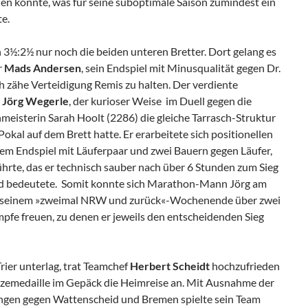
iden konnte, was für seine suboptimale Saison zumindest ein
e.
 3½:2½ nur noch die beiden unteren Bretter. Dort gelang es
r
Mads Andersen
, sein Endspiel mit Minusqualität gegen Dr.
h zähe Verteidigung Remis zu halten. Der verdiente
n
Jörg Wegerle
, der kurioser Weise im Duell gegen die
isterin Sarah Hoolt (2286) die gleiche Tarrasch-Struktur
kal auf dem Brett hatte. Er erarbeitete sich positionellen
einem Endspiel mit Läuferpaar und zwei Bauern gegen Läufer,
hrte, das er technisch sauber nach über 6 Stunden zum Sieg
d bedeutete. Somit konnte sich Marathon-Mann Jörg am
 seinem »zweimal NRW und zurück«-Wochenende über zwei
e freuen, zu denen er jeweils den entscheidenden Sieg
rier unterlag, trat Teamchef
Herbert Scheidt
hochzufrieden
zemedaille im Gepäck die Heimreise an. Mit Ausnahme der
ngen gegen Wattenscheid und Bremen spielte sein Team