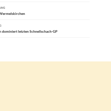
avigation
RAG
t Wermelskirchen
G
 dominiert letzten Schnellschach-GP