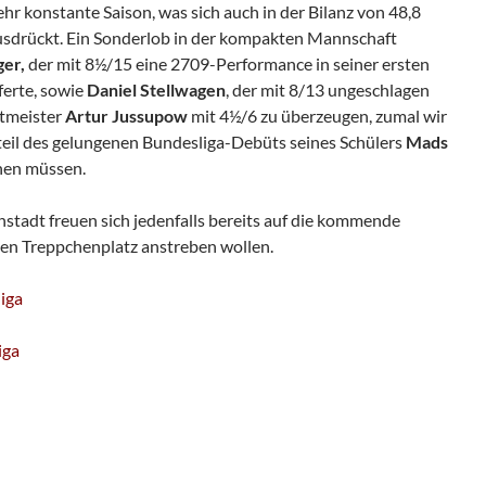
ehr konstante Saison, was sich auch in der Bilanz von 48,8
drückt. Ein Sonderlob in der kompakten Mannschaft
er,
der mit 8½/15 eine 2709-Performance in seiner ersten
ferte, sowie
Daniel Stellwagen
, der mit 8/13 ungeschlagen
ltmeister
Artur Jussupow
mit 4½/6 zu überzeugen, zumal wir
eil des gelungenen Bundesliga-Debüts seines Schülers
Mads
hen müssen.
nstadt freuen sich jedenfalls bereits auf die kommende
nen Treppchenplatz anstreben wollen.
iga
iga