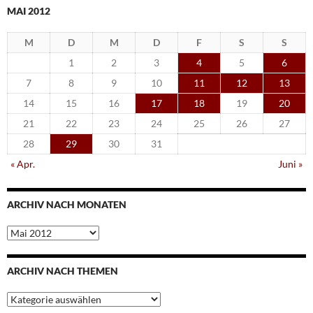
MAI 2012
M
D
M
D
F
S
S
1
2
3
4
5
6
7
8
9
10
11
12
13
14
15
16
17
18
19
20
21
22
23
24
25
26
27
28
29
30
31
« Apr.
Juni »
ARCHIV NACH MONATEN
Archiv
nach
Monaten
ARCHIV NACH THEMEN
Archiv
nach