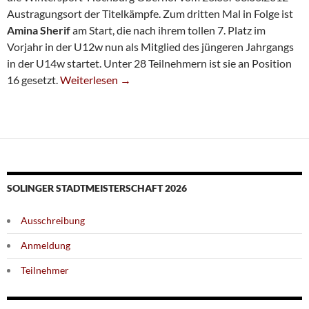
Austragungsort der Titelkämpfe. Zum dritten Mal in Folge ist
Amina Sherif
am Start, die nach ihrem tollen 7. Platz im
Vorjahr in der U12w nun als Mitglied des jüngeren Jahrgangs
in der U14w startet. Unter 28 Teilnehmern ist sie an Position
Amina Sherif Zur DM-Halbzeit Bei 50 %
16 gesetzt.
Weiterlesen
→
SOLINGER STADTMEISTERSCHAFT 2026
Ausschreibung
Anmeldung
Teilnehmer