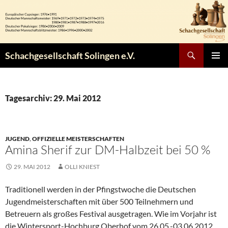
Zum
Inhalt
springen
Suchen
Schachgesellschaft Solingen e.V.
PRIMÄR
MENÜ
Tagesarchiv: 29. Mai 2012
JUGEND
,
OFFIZIELLE MEISTERSCHAFTEN
Amina Sherif zur DM-Halbzeit bei 50 %
29. MAI 2012
OLLI KNIEST
Traditionell werden in der Pfingstwoche die Deutschen
Jugendmeisterschaften mit über 500 Teilnehmern und
Betreuern als großes Festival ausgetragen. Wie im Vorjahr ist
die Wintersport-Hochburg Oberhof vom 26.05.-03.06.2012