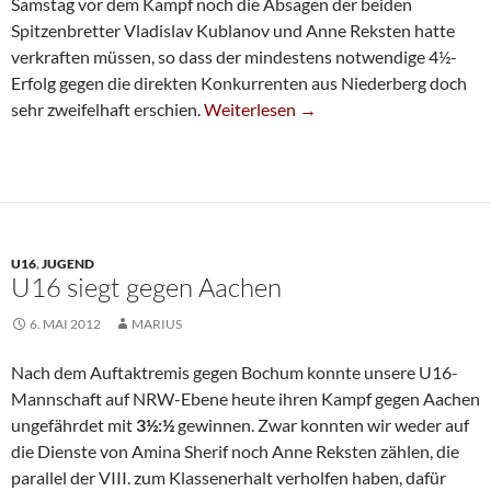
Samstag vor dem Kampf noch die Absagen der beiden
Spitzenbretter Vladislav Kublanov und Anne Reksten hatte
verkraften müssen, so dass der mindestens notwendige 4½-
Erfolg gegen die direkten Konkurrenten aus Niederberg doch
Klassenerhalt Dank Kantersieg
sehr zweifelhaft erschien.
Weiterlesen
→
U16
,
JUGEND
U16 siegt gegen Aachen
6. MAI 2012
MARIUS
Nach dem Auftaktremis gegen Bochum konnte unsere U16-
Mannschaft auf NRW-Ebene heute ihren Kampf gegen Aachen
ungefährdet mit
3½:½
gewinnen. Zwar konnten wir weder auf
die Dienste von Amina Sherif noch Anne Reksten zählen, die
parallel der VIII. zum Klassenerhalt verholfen haben, dafür