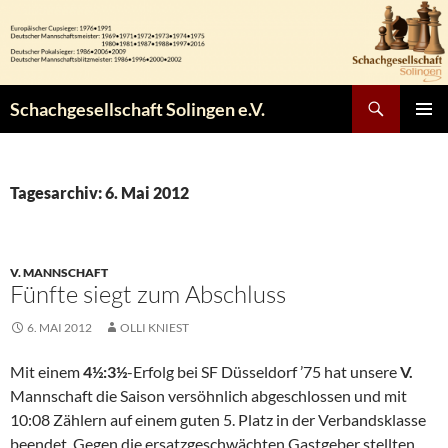
Zum
Inhalt
springen
Suchen
Schachgesellschaft Solingen e.V.
PRIMÄR
MENÜ
Tagesarchiv: 6. Mai 2012
V. MANNSCHAFT
Fünfte siegt zum Abschluss
6. MAI 2012
OLLI KNIEST
Mit einem
4½:3½
-Erfolg bei SF Düsseldorf ’75 hat unsere
V.
Mannschaft die Saison versöhnlich abgeschlossen und mit
10:08 Zählern auf einem guten 5. Platz in der Verbandsklasse
beendet. Gegen die ersatzgeschwächten Gastgeber stellten