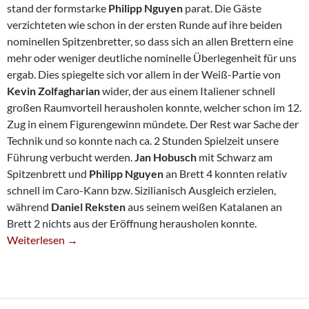
stand der formstarke
Philipp Nguyen
parat. Die Gäste
verzichteten wie schon in der ersten Runde auf ihre beiden
nominellen Spitzenbretter, so dass sich an allen Brettern eine
mehr oder weniger deutliche nominelle Überlegenheit für uns
ergab. Dies spiegelte sich vor allem in der Weiß-Partie von
Kevin Zolfagharian
wider, der aus einem Italiener schnell
großen Raumvorteil herausholen konnte, welcher schon im 12.
Zug in einem Figurengewinn mündete. Der Rest war Sache der
Technik und so konnte nach ca. 2 Stunden Spielzeit unsere
Führung verbucht werden.
Jan Hobusch
mit Schwarz am
Spitzenbrett und
Philipp Nguyen
an Brett 4 konnten relativ
schnell im Caro-Kann bzw. Sizilianisch Ausgleich erzielen,
während
Daniel Reksten
aus seinem weißen Katalanen an
Brett 2 nichts aus der Eröffnung herausholen konnte.
U16 Siegt Gegen Aachen
Weiterlesen
→