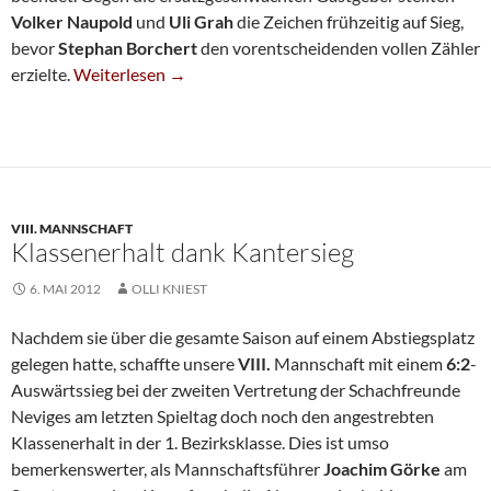
Volker Naupold
und
Uli Grah
die Zeichen frühzeitig auf Sieg,
bevor
Stephan Borchert
den vorentscheidenden vollen Zähler
Fünfte Siegt Zum Abschluss
erzielte.
Weiterlesen
→
VIII. MANNSCHAFT
Klassenerhalt dank Kantersieg
6. MAI 2012
OLLI KNIEST
Nachdem sie über die gesamte Saison auf einem Abstiegsplatz
gelegen hatte, schaffte unsere
VIII.
Mannschaft mit einem
6:2
-
Auswärtssieg bei der zweiten Vertretung der Schachfreunde
Neviges am letzten Spieltag doch noch den angestrebten
Klassenerhalt in der 1. Bezirksklasse. Dies ist umso
bemerkenswerter, als Mannschaftsführer
Joachim Görke
am