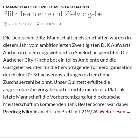
I. MANNSCHAFT
,
OFFIZIELLE MEISTERSCHAFTEN
Blitz-Team erreicht Zielvorgabe
23. JUNI 2012
OLLI KNIEST
Die Deutschen Blitz-Mannschaftsmeisterschaften wurden in
diesem Jahr vom ambitionierten Zweitligisten DJK Aufwärts
Aachen in einem ungewöhnlichen Spielort ausgerichtet. Die
Aachener City-Kirche bot ein tolles Ambiente und die
Gastgeber wurden für die hervorragende Turnierorganisation
durch eine für Schachveranstaltungen extrem hohe
Zuschauerzahl belohnt. Unser Quintett erfüllte die
angestrebte Zielvorgabe und erreichte mit dem 5. Platz als
letzte Mannschaft die Vorberechtigung für die deutsche
Meisterschaft im kommenden Jahr. Bester Scorer war dabei
Blitz-Team Erreich
Predrag Nikolic
am dritten Brett mit 21½/26.
Weiterlesen
→