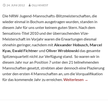
24. JUNI 2012
OLLI KNIEST
Die NRW-Jugend-Mannschafts-Blitzmeisterschaften, die
wieder einmal in Bochum ausgetragen wurden, standen in
diesem Jahr für uns unter keinem guten Stern. Nach dem
Sensations-Titel 2010 und der überraschenden Vize-
Meisterschaft im Vorjahr waren die Erwartungen diesmal
ohnehin geringer, nachdem mit
Alexander
Hobusch, Marcel
Kyas, Ewald Fichtner
und
Oliver Wroblowski
das gesamte
Spitzenquartett nicht zur Verfügung stand. So waren wir in
diesem Jahr nur an Position 7 unter den 21 teilnehmenden
Mannschaften gesetzt, strebten aber dennoch eine Plazierung
unter den ersten 4 Mannschaften an, um die Vorqualifikation
Unglückliches Finish Beim
für das kommende Jahr zu erreichen.
Weiterlesen
→