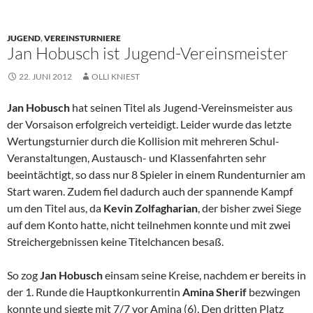
JUGEND
,
VEREINSTURNIERE
Jan Hobusch ist Jugend-Vereinsmeister
22. JUNI 2012
OLLI KNIEST
Jan Hobusch
hat seinen Titel als Jugend-Vereinsmeister aus
der Vorsaison erfolgreich verteidigt. Leider wurde das letzte
Wertungsturnier durch die Kollision mit mehreren Schul-
Veranstaltungen, Austausch- und Klassenfahrten sehr
beeintächtigt, so dass nur 8 Spieler in einem Rundenturnier am
Start waren. Zudem fiel dadurch auch der spannende Kampf
um den Titel aus, da
Kevin Zolfagharian
, der bisher zwei Siege
auf dem Konto hatte, nicht teilnehmen konnte und mit zwei
Streichergebnissen keine Titelchancen besaß.
So zog
Jan Hobusch
einsam seine Kreise, nachdem er bereits in
der 1. Runde die Hauptkonkurrentin
Amina Sherif
bezwingen
konnte und siegte mit 7/7 vor Amina (6). Den dritten Platz