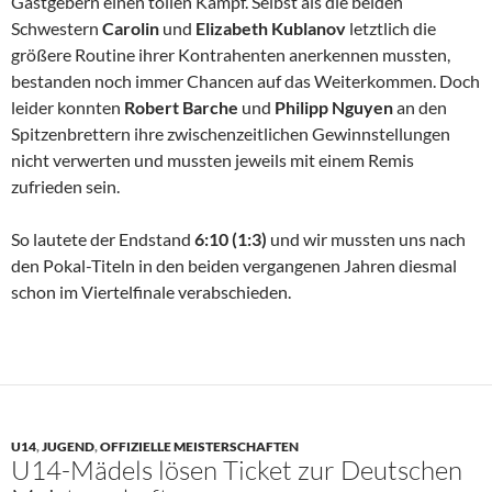
Gastgebern einen tollen Kampf. Selbst als die beiden
Schwestern
Carolin
und
Elizabeth Kublanov
letztlich die
größere Routine ihrer Kontrahenten anerkennen mussten,
bestanden noch immer Chancen auf das Weiterkommen. Doch
leider konnten
Robert Barche
und
Philipp Nguyen
an den
Spitzenbrettern ihre zwischenzeitlichen Gewinnstellungen
nicht verwerten und mussten jeweils mit einem Remis
zufrieden sein.
So lautete der Endstand
6:10 (1:3)
und wir mussten uns nach
den Pokal-Titeln in den beiden vergangenen Jahren diesmal
schon im Viertelfinale verabschieden.
U14
,
JUGEND
,
OFFIZIELLE MEISTERSCHAFTEN
U14-Mädels lösen Ticket zur Deutschen