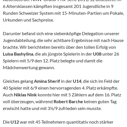
6 Altersklassen kämpften insgesamt 201 Jugendliche in 9
Runden Schweizer System mit 15-Minuten-Partien um Pokale,
Urkunden und Sachpreise.
Darunter befand sich eine siebenköpfige Delegation unserer
Jugendabteilung, die sehr achtbare Ergebnisse mit nach Hause
brachte. Wir berichteten bereits über den tollen Erfolg von
Luisa Bashylina
, die als jüngste Spielerin in der
U08
unter 26
Spielern mit 5/9 den 12. Platz belegte und damit die
Mädchenwertung gewann.
Gleiches gelang
Amina Sherif
in der
U14
, die sich im Feld der
40 Spieler mit 6/9 einen hervorragenden 4. Platz erkämpfte.
Auch
Niklas Nink
konnte hier mit 5 Zählern auf dem 16. Platz
voll überzeugen, während
Robert Barche
keinen guten Tag
erwischt hatte und mit 3½/9 zufrieden sein musste.
Die
U12
war mit 45 Teilnehmern quantitativ noch stärker