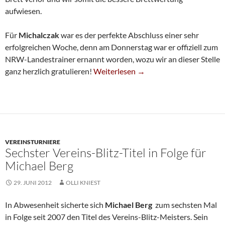
aufwiesen.
Für
Michalczak
war es der perfekte Abschluss einer sehr
erfolgreichen Woche, denn am Donnerstag war er offiziell zum
NRW-Landestrainer ernannt worden, wozu wir an dieser Stelle
SG Holt NRW-Mannschafts-Pokal
ganz herzlich gratulieren!
Weiterlesen
→
VEREINSTURNIERE
Sechster Vereins-Blitz-Titel in Folge für
Michael Berg
29. JUNI 2012
OLLI KNIEST
In Abwesenheit sicherte sich
Michael Berg
zum sechsten Mal
in Folge seit 2007 den Titel des Vereins-Blitz-Meisters. Sein