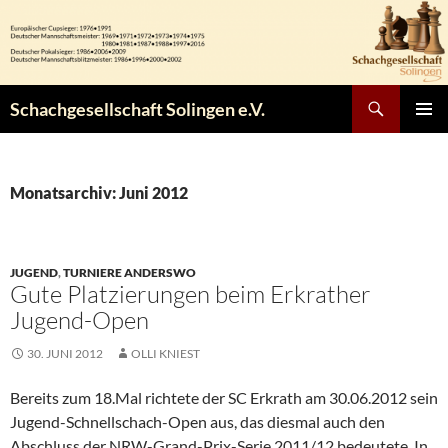
Zum
Inhalt
springen
Suchen
Schachgesellschaft Solingen e.V.
PRIMÄR
MENÜ
Monatsarchiv: Juni 2012
JUGEND
,
TURNIERE ANDERSWO
Gute Platzierungen beim Erkrather
Jugend-Open
30. JUNI 2012
OLLI KNIEST
Bereits zum 18.Mal richtete der SC Erkrath am 30.06.2012 sein
Jugend-Schnellschach-Open aus, das diesmal auch den
Abschluss der NRW-Grand-Prix-Serie 2011/12 bedeutete. In