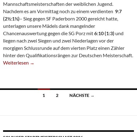
Mannschaftsmeisterschaften der weiblichen Jugend.
Nachdem es am Vormittag noch zu einem verdienten
9:7
(2½:1½)
– Sieg gegen SF Paderborn 2000 gereicht hatte,
unterlagen unsere Mädels dank mangelnder
Chancenauswertung gegen die SG Porz mit
6:10 (1:3)
und
liegen nach zwei Siegen und zwei Niederlagen vor der
morgigen Schlussrunde auf dem vierten Platz einen Zähler
hinter den Qualifikationsrängen zur Deutschen Meisterschaft.
U14w Vor Schlussrunde Auf Platz 4
Weiterlesen
→
Beitragsnavigation
1
2
NÄCHSTE →