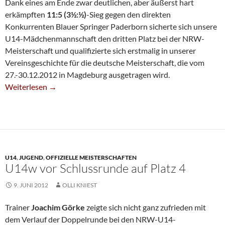
Dank eines am Ende zwar deutlichen, aber äußerst hart
erkämpften
11:5 (3½:½)
-Sieg gegen den direkten
Konkurrenten Blauer Springer Paderborn sicherte sich unsere
U14-Mädchenmannschaft den dritten Platz bei der NRW-
Meisterschaft und qualifizierte sich erstmalig in unserer
Vereinsgeschichte für die deutsche Meisterschaft, die vom
27.-30.12.2012 in Magdeburg ausgetragen wird.
U14-Mädels Lösen Ticket Zur Deutschen Meisterschaft
Weiterlesen
→
U14
,
JUGEND
,
OFFIZIELLE MEISTERSCHAFTEN
U14w vor Schlussrunde auf Platz 4
9. JUNI 2012
OLLI KNIEST
Trainer
Joachim Görke
zeigte sich nicht ganz zufrieden mit
dem Verlauf der Doppelrunde bei den NRW-U14-