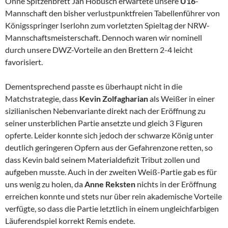
Ohne Spitzenbrett Jan Hobusch erwartete unsere
U16
-
Mannschaft den bisher verlustpunktfreien Tabellenführer von
Königsspringer Iserlohn zum vorletzten Spieltag der NRW-
Mannschaftsmeisterschaft. Dennoch waren wir nominell
durch unsere DWZ-Vorteile an den Brettern 2-4 leicht
favorisiert.
Dementsprechend passte es überhaupt nicht in die
Matchstrategie, dass
Kevin Zolfagharian
als Weißer in einer
sizilianischen Nebenvariante direkt nach der Eröffnung zu
seiner unsterblichen Partie ansetzte und gleich 3 Figuren
opferte. Leider konnte sich jedoch der schwarze König unter
deutlich geringeren Opfern aus der Gefahrenzone retten, so
dass Kevin bald seinem Materialdefizit Tribut zollen und
aufgeben musste. Auch in der zweiten Weiß-Partie gab es für
uns wenig zu holen, da
Anne Reksten
nichts in der Eröffnung
erreichen konnte und stets nur über rein akademische Vorteile
verfügte, so dass die Partie letztlich in einem ungleichfarbigen
Läuferendspiel korrekt Remis endete.