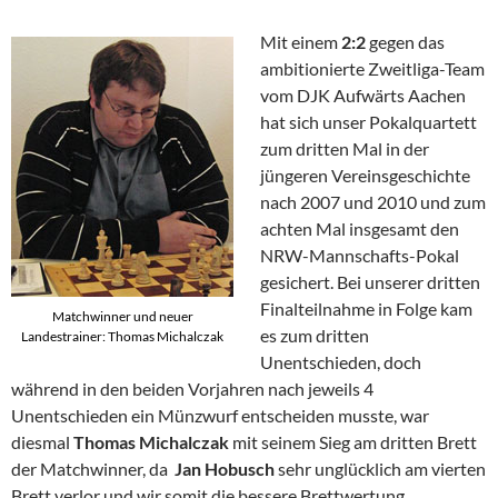
Mit einem
2:2
gegen das
ambitionierte Zweitliga-Team
vom DJK Aufwärts Aachen
hat sich unser Pokalquartett
zum dritten Mal in der
jüngeren Vereinsgeschichte
nach 2007 und 2010 und zum
achten Mal insgesamt den
NRW-Mannschafts-Pokal
gesichert. Bei unserer dritten
Finalteilnahme in Folge kam
Matchwinner und neuer
es zum dritten
Landestrainer: Thomas Michalczak
Unentschieden, doch
während in den beiden Vorjahren nach jeweils 4
Unentschieden ein Münzwurf entscheiden musste, war
diesmal
Thomas Michalczak
mit seinem Sieg am dritten Brett
der Matchwinner, da
Jan Hobusch
sehr unglücklich am vierten
Brett verlor und wir somit die bessere Brettwertung