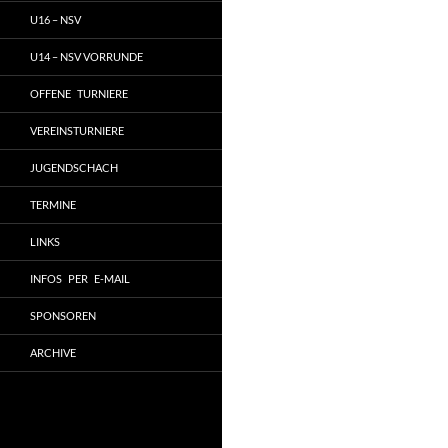
U16 – NSV
U14 – NSV VORRUNDE
OFFENE TURNIERE
VEREINSTURNIERE
JUGENDSCHACH
TERMINE
LINKS
INFOS PER E-MAIL
SPONSOREN
ARCHIVE