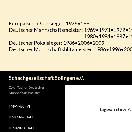
Zum
Inhalt
springen
Suchen
Schachgesellschaft Solingen e.V.
Zwölffacher Deutscher
Mannschaftsmeister
I. MANNSCHAFT
Tagesarchiv: 7.
II. MANNSCHAFT
III. MANNSCHAFT