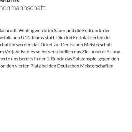
ERSCHAFTEN
chenmannschaft
 Nachrodt-Wiblingwerde im Sauerland die Endrunde der
iblichen U14-Teams statt. Die drei Erstplatzierten der
haften werden das Ticket zur Deutschen Meisterschaft
m Vorjahr ist dies selbstverständlich das Ziel unserer 5 Jung-
erte uns bereits in der 1. Runde das Spitzenspiel gegen den
ison den vierten Platz bei den Deutschen Meisterschaften
Mädchenmannschaft