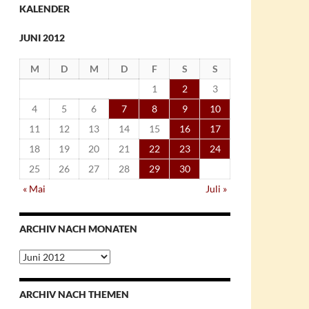
KALENDER
JUNI 2012
M
D
M
D
F
S
S
1
2
3
4
5
6
7
8
9
10
11
12
13
14
15
16
17
18
19
20
21
22
23
24
25
26
27
28
29
30
« Mai
Juli »
ARCHIV NACH MONATEN
Archiv
nach
Monaten
ARCHIV NACH THEMEN