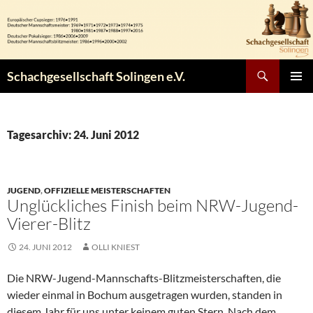
Zum
Inhalt
springen
Suchen
Schachgesellschaft Solingen e.V.
PRIMÄR
MENÜ
Tagesarchiv: 24. Juni 2012
JUGEND
,
OFFIZIELLE MEISTERSCHAFTEN
Unglückliches Finish beim NRW-Jugend-
Vierer-Blitz
24. JUNI 2012
OLLI KNIEST
Die NRW-Jugend-Mannschafts-Blitzmeisterschaften, die
wieder einmal in Bochum ausgetragen wurden, standen in
diesem Jahr für uns unter keinem guten Stern. Nach dem