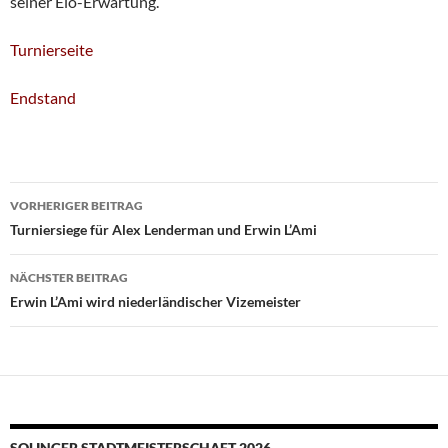
seiner Elo-Erwartung.
Turnierseite
Endstand
Beitragsnavigation
VORHERIGER BEITRAG
Turniersiege für Alex Lenderman und Erwin L’Ami
NÄCHSTER BEITRAG
Erwin L’Ami wird niederländischer Vizemeister
SOLINGER STADTMEISTERSCHAFT 2026