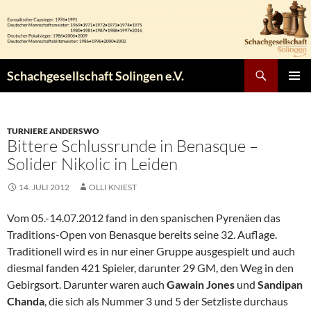
Zum
Inhalt
springen
Suchen
Schachgesellschaft Solingen e.V.
PRIMÄR
MENÜ
TURNIERE ANDERSWO
Bittere Schlussrunde in Benasque –
Solider Nikolic in Leiden
14. JULI 2012
OLLI KNIEST
Vom 05.-14.07.2012 fand in den spanischen Pyrenäen das
Traditions-Open von Benasque bereits seine 32. Auflage.
Traditionell wird es in nur einer Gruppe ausgespielt und auch
diesmal fanden 421 Spieler, darunter 29 GM, den Weg in den
Gebirgsort. Darunter waren auch
Gawain Jones
und
Sandipan
Chanda
, die sich als Nummer 3 und 5 der Setzliste durchaus