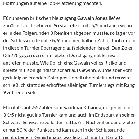
Hoffnungen auf eine Top-Platzierung machten.
Für unseren britischen Neuzugang
Gawain Jones
lief es
zunächst auch sehr gut. So startete er mit 5/5 und auch wenn
er in den Folgerunden 3 Remisen abgeben musste, so lag er vor
der Schlussrunde mit 7½/9 nur einen halben Zähler hinter dem
in diesem Turnier überragend aufspielenden Israeli Dan Zoler
(2527), gegen den er im letzten Durchgang mit Schwarz
antreten musste. Wie üblich ging Gawain volles Risiko und
spielte mit Königsindisch scharf auf Gewinn, wurde aber vom
geduldig agierenden Zoler positionell überspielt und musste
schließlich statt des erhofften alleinigen Turniersiegs mit Rang
9 zufrieden sein.
Ebenfalls auf 7½ Zähler kam
Sandipan Chanda
, der jedoch mit
3½/5 nicht gut ins Turnier kam und auch im Endspurt an seiner
Schwarz-Schwäche zu leiden hatte. Als Nachziehender erzielte
er nur 50 % der Punkte und kam auch in der Schlussrunde
nicht über ein Remis hinaus, was letztlich nur für Rang 13