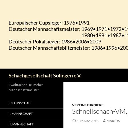
Zum
Inhalt
springen
Suchen
Schachgesellschaft Solingen e.V.
Zwölffacher Deutscher
Mannschaftsmeister
I. MANNSCHAFT
VEREINSTURNIERE
Schnellschach-VM,
II. MANNSCHAFT
1. MÄRZ 2013
MARIUS
III. MANNSCHAFT