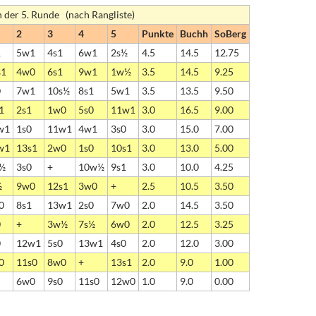
h der 5. Runde (nach Rangliste)
2
3
4
5
Punkte
Buchh
SoBerg
1
5w1
4s1
6w1
2s½
4.5
14.5
12.75
s1
4w0
6s1
9w1
1w½
3.5
14.5
9.25
0
7w1
10s½
8s1
5w1
3.5
13.5
9.50
1
2s1
1w0
5s0
11w1
3.0
16.5
9.00
w1
1s0
11w1
4w1
3s0
3.0
15.0
7.00
w1
13s1
2w0
1s0
10s1
3.0
13.0
5.00
½
3s0
+
10w½
9s1
3.0
10.0
4.25
½
9w0
12s1
3w0
+
2.5
10.5
3.50
0
8s1
13w1
2s0
7w0
2.0
14.5
3.50
0
+
3w½
7s½
6w0
2.0
12.5
3.25
0
12w1
5s0
13w1
4s0
2.0
12.0
3.00
0
11s0
8w0
+
13s1
2.0
9.0
1.00
6w0
9s0
11s0
12w0
1.0
9.0
0.00