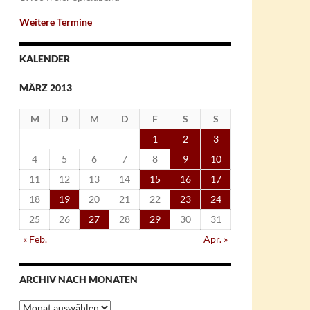
Weitere Termine
KALENDER
MÄRZ 2013
M
D
M
D
F
S
S
1
2
3
4
5
6
7
8
9
10
11
12
13
14
15
16
17
18
19
20
21
22
23
24
25
26
27
28
29
30
31
« Feb.
Apr. »
ARCHIV NACH MONATEN
Archiv