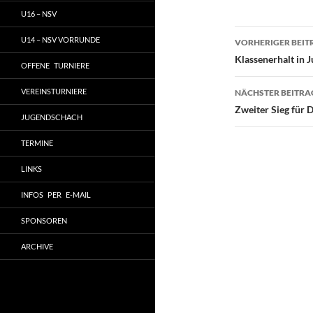
U16 – NSV
Beitragsn
U14 – NSV VORRUNDE
VORHERIGER BEIT
Klassenerhalt in 
OFFENE TURNIERE
VEREINSTURNIERE
NÄCHSTER BEITRA
Zweiter Sieg für
JUGENDSCHACH
TERMINE
LINKS
INFOS PER E-MAIL
SPONSOREN
ARCHIVE