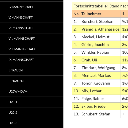
Fortschrittstabelle: Stand nac
IV. MANNSCHAFT
Nr.
Teilnehmer
1
V. MANNSCHAFT
1.
Borchert, Stephan
9s
VI. MANNSCHAFT
2.
Vranidis, Athanassios
12
3.
Meckel, Helmut
4s
VII. MANNSCHAFT
4.
Görke, Joachim
3w
VIII. MANNSCHAFT
5.
Winkler, Fabian
10
6.
Grah, Uli
11
IX. MANNSCHAFT
7.
Zimdars, Wolfgang
8w
I. FRAUEN
8.
Mentzel, Markus
7s
II. FRAUEN
9.
Tonon, Giovanni
1w
10.
Mix, Lothar
5s
U20W – DVM
11.
Falge, Rainer
6s
U20-1
12.
Skiber, Friedel
2w
U20-2
13.
Schubert, Stefan
+
U20-3