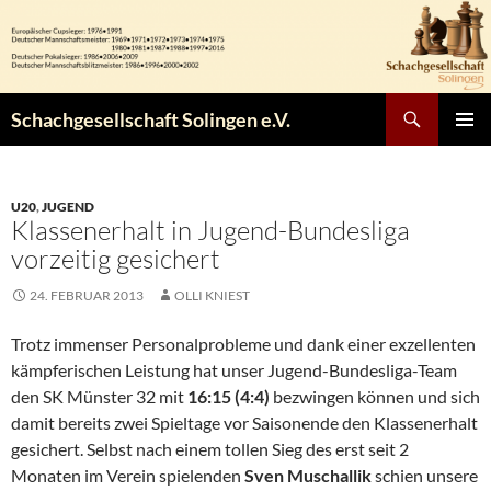
Zum
Inhalt
springen
Suchen
Schachgesellschaft Solingen e.V.
PRIMÄR
MENÜ
U20
,
JUGEND
Klassenerhalt in Jugend-Bundesliga
vorzeitig gesichert
24. FEBRUAR 2013
OLLI KNIEST
Trotz immenser Personalprobleme und dank einer exzellenten
kämpferischen Leistung hat unser Jugend-Bundesliga-Team
den SK Münster 32 mit
16:15 (4:4)
bezwingen können und sich
damit bereits zwei Spieltage vor Saisonende den Klassenerhalt
gesichert. Selbst nach einem tollen Sieg des erst seit 2
Monaten im Verein spielenden
Sven Muschallik
schien unsere