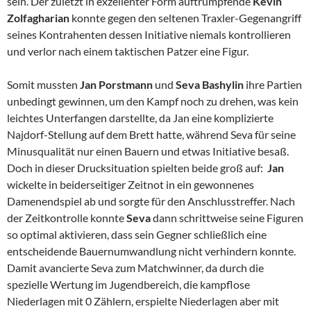
sein. Der zuletzt in exzellenter Form auftrumpfende
Kevin
Zolfagharian
konnte gegen den seltenen Traxler-Gegenangriff
seines Kontrahenten dessen Initiative niemals kontrollieren
und verlor nach einem taktischen Patzer eine Figur.
Somit mussten
Jan Porstmann
und
Seva Bashylin
ihre Partien
unbedingt gewinnen, um den Kampf noch zu drehen, was kein
leichtes Unterfangen darstellte, da Jan eine komplizierte
Najdorf-Stellung auf dem Brett hatte, während Seva für seine
Minusqualität nur einen Bauern und etwas Initiative besaß.
Doch in dieser Drucksituation spielten beide groß auf:
Jan
wickelte in beiderseitiger Zeitnot in ein gewonnenes
Damenendspiel ab und
sorgte für den Anschlusstreffer. Nach
der Zeitkontrolle konnte
Seva
dann schrittweise seine Figuren
so optimal aktivieren, dass sein Gegner schließlich eine
entscheidende Bauernumwandlung nicht verhindern konnte.
Damit avancierte Seva zum Matchwinner, da durch die
spezielle Wertung im Jugendbereich, die kampflose
Niederlagen mit 0 Zählern, erspielte Niederlagen aber mit