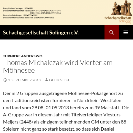
Zum
Inhalt
springen
Suchen
Schachgesellschaft Solingen e.V.
PRIMÄR
MENÜ
TURNIERE ANDERSWO
Thomas Michalczak wird Vierter am
Möhnesee
1. SEPTEMBER 2013
OLLI KNIEST
Der in 2 Gruppen ausgetragene Möhnesee-Pokal gehört zu
den traditionsreichsten Turnieren in Nordrhein-Westfalen
und fand vom 29.08.-01.09.2013 bereits zum 39.Mal statt. Die
A-Gruppe war in diesem Jahr mit Titelverteidiger Viesturs
Meijers (2448) als einzigem teilnehmenden GM unter den 88
Spielern nicht ganz so stark besetzt, so dass sich
Daniel