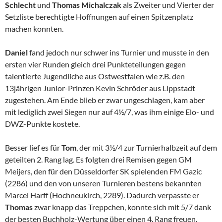
Schlecht
und
Thomas Michalczak
als Zweiter und Vierter der
Setzliste berechtigte Hoffnungen auf einen Spitzenplatz
machen konnten.
Daniel
fand jedoch nur schwer ins Turnier und musste in den
ersten vier Runden gleich drei Punkteteilungen gegen
talentierte Jugendliche aus Ostwestfalen wie z.B. den
13jährigen Junior-Prinzen Kevin Schröder aus Lippstadt
zugestehen. Am Ende blieb er zwar ungeschlagen, kam aber
mit lediglich zwei Siegen nur auf 4½/7, was ihm einige Elo- und
DWZ-Punkte kostete.
Besser lief es für
Tom
, der mit 3½/4 zur Turnierhalbzeit auf dem
geteilten 2. Rang lag. Es folgten drei Remisen gegen GM
Meijers, den für den Düsseldorfer SK spielenden FM Gazic
(2286) und den von unseren Turnieren bestens bekannten
Marcel Harff (Hochneukirch, 2289). Dadurch verpasste er
Thomas
zwar knapp das Treppchen, konnte sich mit 5/7 dank
der besten Buchholz-Wertung über einen 4. Rang freuen.