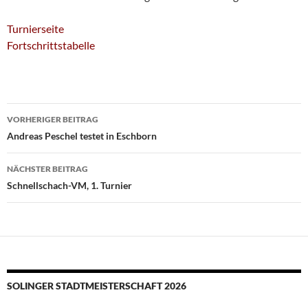
Turnierseite
Fortschrittstabelle
Beitragsnavigation
VORHERIGER BEITRAG
Andreas Peschel testet in Eschborn
NÄCHSTER BEITRAG
Schnellschach-VM, 1. Turnier
SOLINGER STADTMEISTERSCHAFT 2026