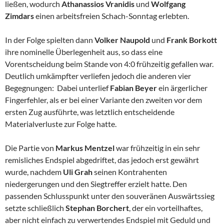
ließen, wodurch
Athanassios Vranidis
und
Wolfgang
Zimdars
einen arbeitsfreien Schach-Sonntag erlebten.
In der Folge spielten dann
Volker Naupold
und
Frank Borkott
ihre nominelle Überlegenheit aus, so dass eine
Vorentscheidung beim Stande von 4:0 frühzeitig gefallen war.
Deutlich umkämpfter verliefen jedoch die anderen vier
Begegnungen: Dabei unterlief
Fabian Beyer
ein ärgerlicher
Fingerfehler, als er bei einer Variante den zweiten vor dem
ersten Zug ausführte, was letztlich entscheidende
Materialverluste zur Folge hatte.
Die Partie von
Markus Mentzel
war frühzeitig in ein sehr
remisliches Endspiel abgedriftet, das jedoch erst gewährt
wurde, nachdem
Uli Grah
seinen Kontrahenten
niedergerungen und den Siegtreffer erzielt hatte. Den
passenden Schlusspunkt unter den souveränen Auswärtssieg
setzte schließlich
Stephan Borchert
, der ein vorteilhaftes,
aber nicht einfach zu verwertendes Endspiel mit Geduld und