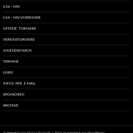
U16 – NSV
U14 – NSV VORRUNDE
OFFENE TURNIERE
VEREINSTURNIERE
JUGENDSCHACH
TERMINE
LINKS
INFOS PER E-MAIL
SPONSOREN
ARCHIVE
Aufgesetzt von Marius Fränzel
Stolz präsentiert von WordPress