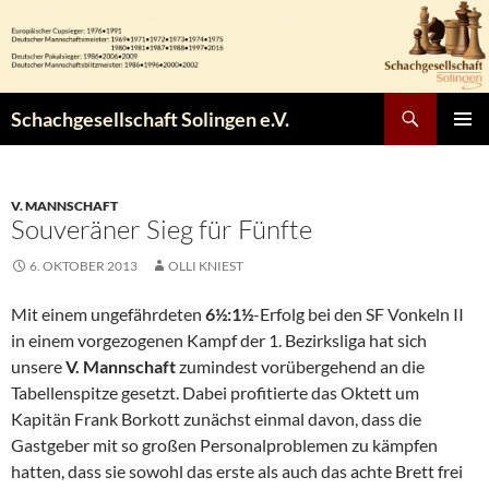
Zum
Inhalt
springen
Suchen
Schachgesellschaft Solingen e.V.
PRIMÄR
MENÜ
V. MANNSCHAFT
Souveräner Sieg für Fünfte
6. OKTOBER 2013
OLLI KNIEST
Mit einem ungefährdeten
6½:1½
-Erfolg bei den SF Vonkeln II
in einem vorgezogenen Kampf der 1. Bezirksliga hat sich
unsere
V. Mannschaft
zumindest vorübergehend an die
Tabellenspitze gesetzt. Dabei profitierte das Oktett um
Kapitän Frank Borkott zunächst einmal davon, dass die
Gastgeber mit so großen Personalproblemen zu kämpfen
hatten, dass sie sowohl das erste als auch das achte Brett frei