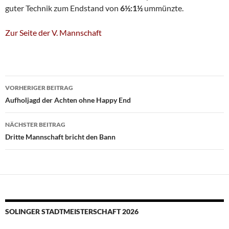
guter Technik zum Endstand von
6½:1½
ummünzte.
Zur Seite der V. Mannschaft
Beitragsnavigation
VORHERIGER BEITRAG
Aufholjagd der Achten ohne Happy End
NÄCHSTER BEITRAG
Dritte Mannschaft bricht den Bann
SOLINGER STADTMEISTERSCHAFT 2026