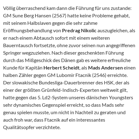
Völlig überraschend kam dann die Führung für uns zustande:
GM Sune Berg Hansen (2567) hatte keine Probleme gehabt,
mit seinem Halbslaven gegen die sehr zahme
Eröffnungsbehandlung von
Predrag Nikolic
auszugleichen, als
er nach einem Abtausch sofort mit einem weiteren
Bauerntausch fortsetzte, ohne zuvor seinen nun angegriffenen
Springer wegzuziehen. Nach dieser geschenkten Führung
durch das Mißgeschick des Dänen gab es weitere erfreuliche
Kunde für Kapitän
Herbert Scheidt
, als
Mads Andersen
einen
halben Zähler gegen GM Lubomir Ftacnik (2546) erreichte.
Der slowakische Bundesliga-Dauerbrenner des HSK, der als
einer der größten Grünfeld-Indisch-Experten weltweit gilt,
hatte gegen das 5. Ld2-System unseres dänischen Youngsters
sehr dynamisches Gegenspiel erreicht, so dass Mads sehr
genau spielen musste, um nicht in Nachteil zu geraten und
auch froh war, dass Ftacnik auf ein interessantes
Qualitätsopfer verzichtete.