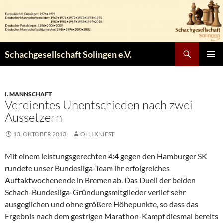
Zum
Inhalt
springen
Suchen
Schachgesellschaft Solingen e.V.
PRIMÄR
MENÜ
I. MANNSCHAFT
Verdientes Unentschieden nach zwei
Aussetzern
13. OKTOBER 2013
OLLI KNIEST
Mit einem leistungsgerechten
4:4
gegen den Hamburger SK
rundete unser Bundesliga-Team ihr erfolgreiches
Auftaktwochenende in Bremen ab. Das Duell der beiden
Schach-Bundesliga-Gründungsmitglieder verlief sehr
ausgeglichen und ohne größere Höhepunkte, so dass das
Ergebnis nach dem gestrigen Marathon-Kampf diesmal bereits