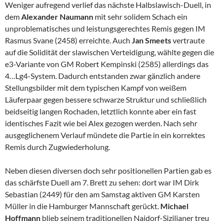
Weniger aufregend verlief das nächste Halbslawisch-Duell, in
dem
Alexander Naumann
mit sehr solidem Schach ein
unproblematisches und leistungsgerechtes Remis gegen IM
Rasmus Svane (2458) erreichte. Auch
Jan Smeets
vertraute
auf die Solidität der slawischen Verteidigung, wählte gegen die
e3-Variante von GM Robert Kempinski (2585) allerdings das
4…Lg4-System. Dadurch entstanden zwar gänzlich andere
Stellungsbilder mit dem typischen Kampf von weißem
Läuferpaar gegen bessere schwarze Struktur und schließlich
beidseitig langen Rochaden, letztlich konnte aber ein fast
identisches Fazit wie bei Alex gezogen werden. Nach sehr
ausgeglichenem Verlauf mündete die Partie in ein korrektes
Remis durch Zugwiederholung.
Neben diesen diversen doch sehr positionellen Partien gab es
das schärfste Duell am 7. Brett zu sehen: dort war IM Dirk
Sebastian (2449) für den am Samstag aktiven GM Karsten
Müller in die Hamburger Mannschaft gerückt.
Michael
Hoffmann
blieb seinem traditionellen Najdorf-Sizilianer treu