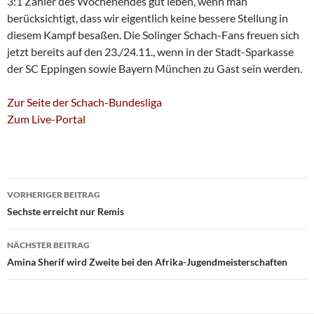
3:1 Zähler des Wochenendes gut leben, wenn man
berücksichtigt, dass wir eigentlich keine bessere Stellung in
diesem Kampf besaßen. Die Solinger Schach-Fans freuen sich
jetzt bereits auf den 23./24.11., wenn in der Stadt-Sparkasse
der SC Eppingen sowie Bayern München zu Gast sein werden.
Zur Seite der Schach-Bundesliga
Zum Live-Portal
Beitragsnavigation
VORHERIGER BEITRAG
Sechste erreicht nur Remis
NÄCHSTER BEITRAG
Amina Sherif wird Zweite bei den Afrika-Jugendmeisterschaften