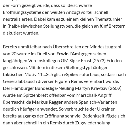
der Form gezeigt wurde, dass solide schwarze
Eröffnungssysteme den weißen Anzugsvorteil schnell
neutralisierten. Dabei kam es zu einem kleinen Thematurnier
in (halb)-slawischen Stellungstypen, die gleich an fünf Brettern
diskutiert wurden.
Bereits unmittelbar nach Überschreiten der Mindestzugzahl
von 20 wurde im Duell von
Erwin L’Ami
gegen seinen
langjährigen Vereinskollegen GM Sipke Ernst (2573) Frieden
geschlossen. Mit dem in diesem Stellungstyp häufigen
taktischen Motiv 11…Sc5 glich »Spike« sofort aus, so dass nach
Generalabtausch diverser Figuren Remis vereinbart wurde.
Der Hamburger Bundesliga-Neuling Martyn Kravtsiv (2609)
wurde am Spitzenbrett offenbar vom Marschall-Angriff
überrascht, da
Markus Ragger
andere Spanisch-Varianten
deutlich häufiger anwendet. So verbrauchte der Ukrainer
bereits ausgangs der Eröffnung sehr viel Bedenkzeit, fügte sich
dann aber schnell in ein Remis durch Zugwiederholung.