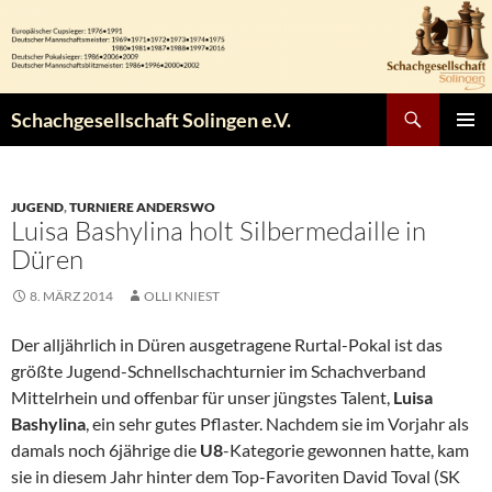
Zum
Inhalt
springen
Suchen
Schachgesellschaft Solingen e.V.
PRIMÄR
MENÜ
JUGEND
,
TURNIERE ANDERSWO
Luisa Bashylina holt Silbermedaille in
Düren
8. MÄRZ 2014
OLLI KNIEST
Der alljährlich in Düren ausgetragene Rurtal-Pokal ist das
größte Jugend-Schnellschachturnier im Schachverband
Mittelrhein und offenbar für unser jüngstes Talent,
Luisa
Bashylina
, ein sehr gutes Pflaster. Nachdem sie im Vorjahr als
damals noch 6jährige die
U8
-Kategorie gewonnen hatte, kam
sie in diesem Jahr hinter dem Top-Favoriten David Toval (SK