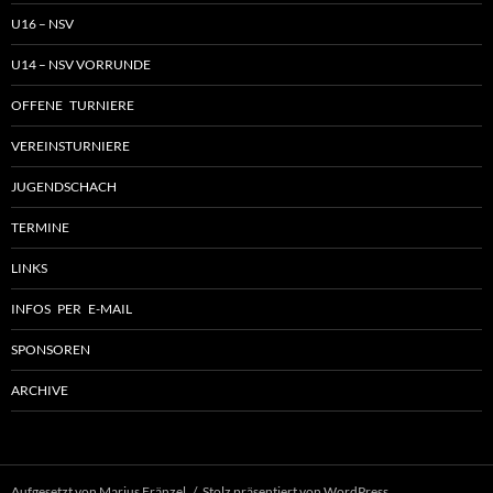
U16 – NSV
U14 – NSV VORRUNDE
OFFENE TURNIERE
VEREINSTURNIERE
JUGENDSCHACH
TERMINE
LINKS
INFOS PER E-MAIL
SPONSOREN
ARCHIVE
Aufgesetzt von Marius Fränzel
Stolz präsentiert von WordPress