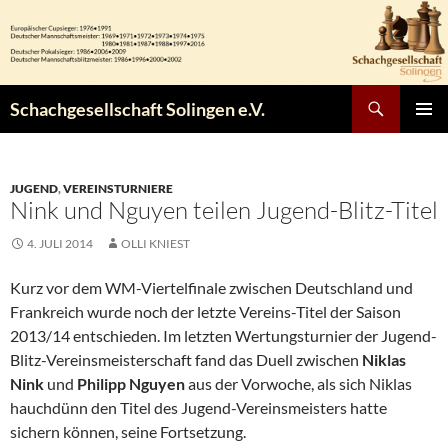
Zum
Inhalt
springen
Suchen
Schachgesellschaft Solingen e.V.
PRIMÄR
MENÜ
JUGEND
,
VEREINSTURNIERE
Nink und Nguyen teilen Jugend-Blitz-Titel
4. JULI 2014
OLLI KNIEST
Kurz vor dem WM-Viertelfinale zwischen Deutschland und
Frankreich wurde noch der letzte Vereins-Titel der Saison
2013/14 entschieden. Im letzten Wertungsturnier der Jugend-
Blitz-Vereinsmeisterschaft fand das Duell zwischen
Niklas
Nink
und
Philipp Nguyen
aus der Vorwoche, als sich Niklas
hauchdünn den Titel des Jugend-Vereinsmeisters hatte
sichern können, seine Fortsetzung.