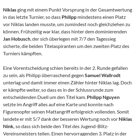
Niklas
ging mit einem Punkt Vorsprung in der Gesamtwertung
in das letzte Turnier, so dass
Philipp
mindestens einen Platz
vor Niklas landen musste, um zumindest noch gleichziehen zu
können. Frühzeitig war klar, dass hinter dem dominierenden
Jan Hobusch
, der sich überlegen mit 7/7 den Tagessieg
sicherte, die beiden Titelaspiranten um den zweiten Platz des
Turniers kämpften.
Eine Vorentscheidung schien bereits in der 2. Runde gefallen
zu sein, als Philipp überraschend gegen
Samuel Wallrodt
unterlag und damit immer einen Zähler hinter Niklas lag. Doch
er kämpfte weiter, so dass es in der Schlussrunde zum
entscheidenden Duell um den Titel kam.
Philipp Nguyen
setzte im Angriff alles auf eine Karte und konnte nach
Figurenopfer seinen Mattangriff erfolgreich vollenden. Somit
landete er mit 5/7 dank der besseren Wertung noch vor
Niklas
Nink,
so dass sich beide den Titel des Jugend-Blitz-
Vereinsmeisters teilen. Einen hervorragenden 3. Platz in der