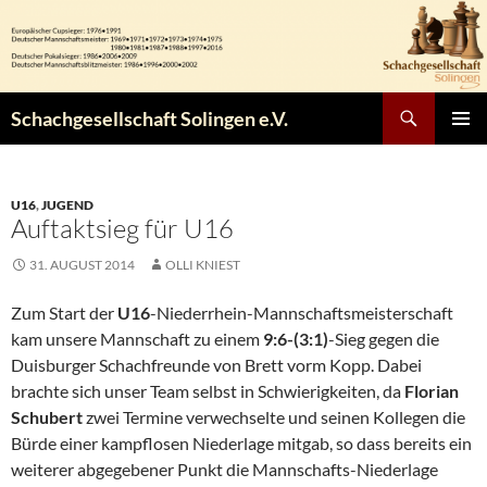
Zum
Inhalt
springen
Suchen
Schachgesellschaft Solingen e.V.
PRIMÄR
MENÜ
U16
,
JUGEND
Auftaktsieg für U16
31. AUGUST 2014
OLLI KNIEST
Zum Start der
U16
-Niederrhein-Mannschaftsmeisterschaft
kam unsere Mannschaft zu einem
9:6-(3:1)
-Sieg gegen die
Duisburger Schachfreunde von Brett vorm Kopp. Dabei
brachte sich unser Team selbst in Schwierigkeiten, da
Florian
Schubert
zwei Termine verwechselte und seinen Kollegen die
Bürde einer kampflosen Niederlage mitgab, so dass bereits ein
weiterer abgegebener Punkt die Mannschafts-Niederlage