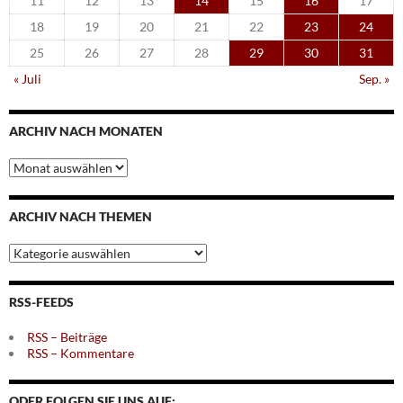
11
12
13
14
15
16
17
18
19
20
21
22
23
24
25
26
27
28
29
30
31
« Juli
Sep. »
ARCHIV NACH MONATEN
Archiv
nach
Monaten
ARCHIV NACH THEMEN
Archiv
nach
Themen
RSS-FEEDS
RSS – Beiträge
RSS – Kommentare
ODER FOLGEN SIE UNS AUF: