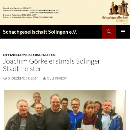
Zum
Inhalt
springen
Suchen
Schachgesellschaft Solingen e.V.
PRIMÄR
MENÜ
OFFIZIELLE MEISTERSCHAFTEN
Joachim Görke erstmals Solinger
Stadtmeister
5. DEZEMBER 2014
OLLI KNIEST