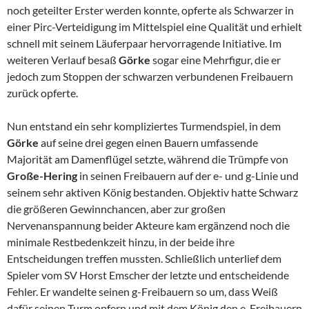
noch geteilter Erster werden konnte, opferte als Schwarzer in
einer Pirc-Verteidigung im Mittelspiel eine Qualität und erhielt
schnell mit seinem Läuferpaar hervorragende Initiative. Im
weiteren Verlauf besaß
Görke
sogar eine Mehrfigur, die er
jedoch zum Stoppen der schwarzen verbundenen Freibauern
zurück opferte.
Nun entstand ein sehr kompliziertes Turmendspiel, in dem
Görke
auf seine drei gegen einen Bauern umfassende
Majorität am Damenflügel setzte, während die Trümpfe von
Große-Hering
in seinen Freibauern auf der e- und g-Linie und
seinem sehr aktiven König bestanden. Objektiv hatte Schwarz
die größeren Gewinnchancen, aber zur großen
Nervenanspannung beider Akteure kam ergänzend noch die
minimale Restbedenkzeit hinzu, in der beide ihre
Entscheidungen treffen mussten. Schließlich unterlief dem
Spieler vom SV Horst Emscher der letzte und entscheidende
Fehler. Er wandelte seinen g-Freibauern so um, dass Weiß
dafür seinen Turm opfern und mit dem König den e-Freibauern