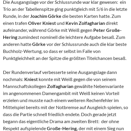
Die Ausgangslage vor der Schlussrunde war klar gewesen: ein
Trio an der Tabellenspitze ging punktgleich mit 5/6 in die letzte
Runde, in der
Joachim
Görke
die besten Karten hatte. Zum
einen trafen
Oliver Kniest
und
Kevin Zolfagharian
direkt
aufeinander, während Görke mit Weiß gegen
Peter Große-
Hering
zumindest nominell die leichtere Aufgabe besaß. Zum
anderen hatte
Görke
vor der Schlussrunde auch die klar beste
Buchholz-Wertung, so dass er selbst im Falle von
Punktgleichheit an der Spitze die größten Titelchancen besaß.
Der Rundenverlauf verbesserte seine Ausgangslage dann
nochmals:
Kniest
konnte mit Weiß gegen die von seinem
Mannschaftskollegen
Zolfagharian
gewählte Nebenvariante
im angenommenen Damengambit mit Weiß keinen Vorteil
erzielen und musste nach einem weiteren Rechenfehler im
Mittelspiel bereits mit der Notbremse auf Ausgleich spielen, so
dass die Partie schnell friedlich endete. Doch gerade jetzt
begann das eigentliche Drama am zweiten Brett: der ohne
Respekt aufspielende
Große-Hering,
der mit einem Sieg nun