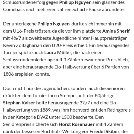
Schlussrundenerfolg gegen
Philipp Nguyen
sein glänzendes
Comeback nach mehreren Jahren Schach-Pause abrundete.
Der unterlegene
Philipp Nguyen
durfte sich immerhin mit
dem U16-Preis trösten, da die vor ihm platzierte
Amina Sherif
mit
4½/7
als zweitbeste Jugendliche hinter Hauptpreisträger
Kevin Zolfagharian den U20-Preis erhielt. Ein herausragendes
Turnier spielte auch
Laura Möller,
die nach einer
Schlussrundenniederlage mit 3 Zählern zwar ohne Preis blieb,
aber eine herausragende Elo-Halbwertung über 6 Partien von
1806 erspielen konnte.
Doch nicht nur die Jugendlichen, sondern auch die Senioren
drückten dem Turnier ihren Stempel auf: der 80jährige
Stephan Kaiser
holte herausragende 3½/7 und eine Elo-
Halbwertung von 1889, was ihm hochverdient den Ratingpreis
in der Kategorie DWZ unter 1500 bescherte. Den
Seniorenpreis sicherte sich
Horst Rosenauer
mit 4 Zählern
dank der besseren Buchholz-Wertung vor
Friedel Skiber,
der