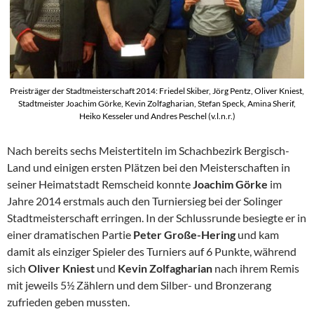
Preisträger der Stadtmeisterschaft 2014: Friedel Skiber, Jörg Pentz, Oliver Kniest,
Stadtmeister Joachim Görke, Kevin Zolfagharian, Stefan Speck, Amina Sherif,
Heiko Kesseler und Andres Peschel (v.l.n.r.)
Nach bereits sechs Meistertiteln im Schachbezirk Bergisch-
Land und einigen ersten Plätzen bei den Meisterschaften in
seiner Heimatstadt Remscheid konnte
Joachim Görke
im
Jahre 2014 erstmals auch den Turniersieg bei der Solinger
Stadtmeisterschaft erringen. In der Schlussrunde besiegte er in
einer dramatischen Partie
Peter Große-Hering
und kam
damit als einziger Spieler des Turniers auf 6 Punkte, während
sich
Oliver Kniest
und
Kevin Zolfagharian
nach ihrem Remis
mit jeweils 5½ Zählern und dem Silber- und Bronzerang
zufrieden geben mussten.