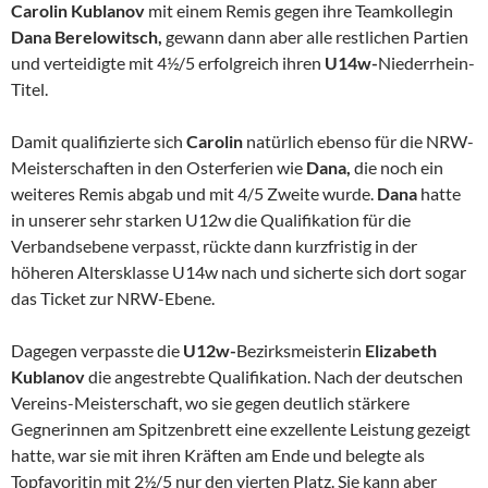
Carolin Kublanov
mit einem Remis gegen ihre Teamkollegin
Dana Berelowitsch,
gewann dann aber alle restlichen Partien
und verteidigte mit 4½/5 erfolgreich ihren
U14w-
Niederrhein-
Titel.
Damit qualifizierte sich
Carolin
natürlich ebenso für die NRW-
Meisterschaften in den Osterferien wie
Dana,
die noch ein
weiteres Remis abgab und mit 4/5 Zweite wurde.
Dana
hatte
in unserer sehr starken U12w die Qualifikation für die
Verbandsebene verpasst, rückte dann kurzfristig in der
höheren Altersklasse U14w nach und sicherte sich dort sogar
das Ticket zur NRW-Ebene.
Dagegen verpasste die
U12w-
Bezirksmeisterin
Elizabeth
Kublanov
die angestrebte Qualifikation. Nach der deutschen
Vereins-Meisterschaft, wo sie gegen deutlich stärkere
Gegnerinnen am Spitzenbrett eine exzellente Leistung gezeigt
hatte, war sie mit ihren Kräften am Ende und belegte als
Topfavoritin mit 2½/5 nur den vierten Platz. Sie kann aber