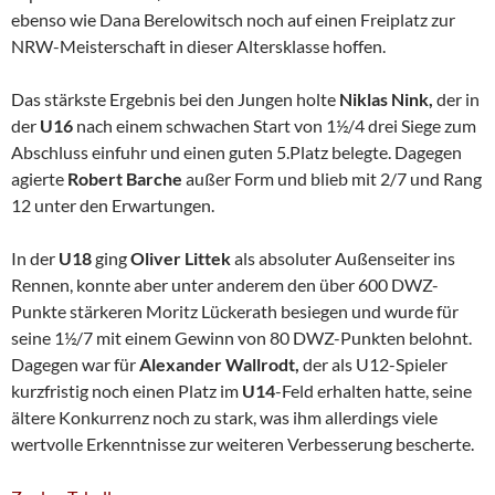
ebenso wie Dana Berelowitsch noch auf einen Freiplatz zur
NRW-Meisterschaft in dieser Altersklasse hoffen.
Das stärkste Ergebnis bei den Jungen holte
Niklas Nink,
der in
der
U16
nach einem schwachen Start von 1½/4 drei Siege zum
Abschluss einfuhr und einen guten 5.Platz belegte. Dagegen
agierte
Robert Barche
außer Form und blieb mit 2/7 und Rang
12 unter den Erwartungen.
In der
U18
ging
Oliver Littek
als absoluter Außenseiter ins
Rennen, konnte aber unter anderem den über 600 DWZ-
Punkte stärkeren Moritz Lückerath besiegen und wurde für
seine 1½/7 mit einem Gewinn von 80 DWZ-Punkten belohnt.
Dagegen war für
Alexander Wallrodt,
der als U12-Spieler
kurzfristig noch einen Platz im
U14
-Feld erhalten hatte, seine
ältere Konkurrenz noch zu stark, was ihm allerdings viele
wertvolle Erkenntnisse zur weiteren Verbesserung bescherte.