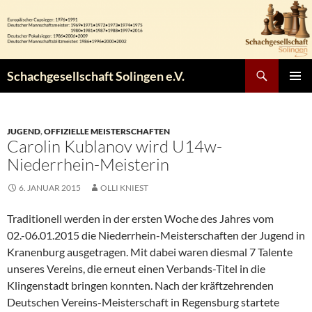
Zum
Inhalt
springen
Suchen
Schachgesellschaft Solingen e.V.
PRIMÄR
MENÜ
JUGEND
,
OFFIZIELLE MEISTERSCHAFTEN
Carolin Kublanov wird U14w-
Niederrhein-Meisterin
6. JANUAR 2015
OLLI KNIEST
Traditionell werden in der ersten Woche des Jahres vom
02.-06.01.2015 die Niederrhein-Meisterschaften der Jugend in
Kranenburg ausgetragen. Mit dabei waren diesmal 7 Talente
unseres Vereins, die erneut einen Verbands-Titel in die
Klingenstadt bringen konnten. Nach der kräftzehrenden
Deutschen Vereins-Meisterschaft in Regensburg startete