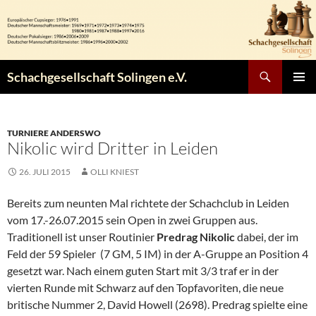
Zum
Inhalt
springen
Suchen
Schachgesellschaft Solingen e.V.
PRIMÄR
MENÜ
TURNIERE ANDERSWO
Nikolic wird Dritter in Leiden
26. JULI 2015
OLLI KNIEST
Bereits zum neunten Mal richtete der Schachclub in Leiden
vom 17.-26.07.2015 sein Open in zwei Gruppen aus.
Traditionell ist unser Routinier
Predrag Nikolic
dabei, der im
Feld der 59 Spieler (7 GM, 5 IM) in der A-Gruppe an Position 4
gesetzt war. Nach einem guten Start mit 3/3 traf er in der
vierten Runde mit Schwarz auf den Topfavoriten, die neue
britische Nummer 2, David Howell (2698). Predrag spielte eine