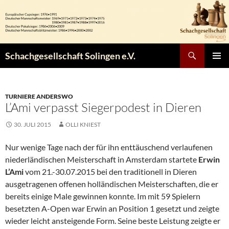
Zum
Inhalt
springen
Suchen
Schachgesellschaft Solingen e.V.
PRIMÄR
MENÜ
TURNIERE ANDERSWO
L’Ami verpasst Siegerpodest in Dieren
30. JULI 2015
OLLI KNIEST
Nur wenige Tage nach der für ihn enttäuschend verlaufenen
niederländischen Meisterschaft in Amsterdam startete
Erwin
L’Ami
vom 21.-30.07.2015 bei den traditionell in Dieren
ausgetragenen offenen holländischen Meisterschaften, die er
bereits einige Male gewinnen konnte. Im mit 59 Spielern
besetzten A-Open war Erwin an Position 1 gesetzt und zeigte
wieder leicht ansteigende Form. Seine beste Leistung zeigte er