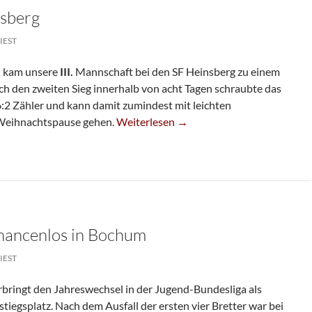
nsberg
IEST
n kam unsere
III.
Mannschaft bei den SF Heinsberg zu einem
rch den zweiten Sieg innerhalb von acht Tagen schraubte das
:2 Zähler und kann damit zumindest mit leichten
Dritte Siegt In Heinsberg
 Weihnachtspause gehen.
Weiterlesen
→
ancenlos in Bochum
IEST
rbringt den Jahreswechsel in der Jugend-Bundesliga als
stiegsplatz. Nach dem Ausfall der ersten vier Bretter war bei