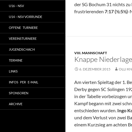
der SG Bochum 31 nichts zu
U16 – NSV
frustrierenden
7:17 (½:5½)
-
U14 – NSV VORRUNDE
OFFENE TURNIERE
VEREINSTURNIERE
JUGENDSCHACH
VIII. MANNSCHAFT
Knappe Niederlage
TERMINE
6. DEZEMBER 2015
OLLI KN
LINKS
Am vierten Spieltag der 1. B
INFOS PER E-MAIL
Derby gegen SC Solingen 19
SPONSOREN
in der Tabelle vorbeizogen u
Kampf begann mit zwei schne
ARCHIVE
entschieden wurden.
Ingo 
und dem Verlust von zwei Ba
einem Kurzsieg am achten B