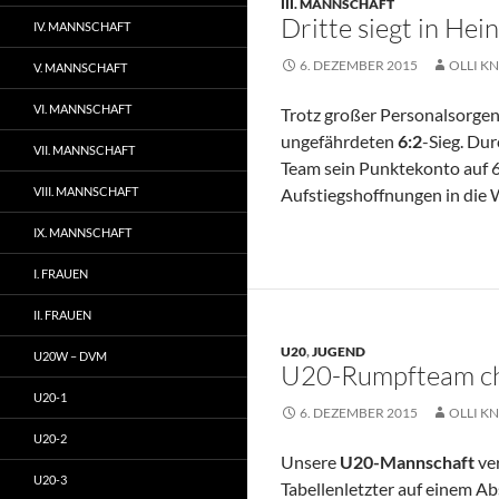
III. MANNSCHAFT
Dritte siegt in Hei
IV. MANNSCHAFT
6. DEZEMBER 2015
OLLI KN
V. MANNSCHAFT
VI. MANNSCHAFT
Trotz großer Personalsorge
ungefährdeten
6:2
-Sieg. Du
VII. MANNSCHAFT
Team sein Punktekonto auf 6
VIII. MANNSCHAFT
Aufstiegshoffnungen in die
IX. MANNSCHAFT
I. FRAUEN
II. FRAUEN
U20
,
JUGEND
U20W – DVM
U20-Rumpfteam ch
U20-1
6. DEZEMBER 2015
OLLI KN
U20-2
Unsere
U20-Mannschaft
ve
U20-3
Tabellenletzter auf einem Ab