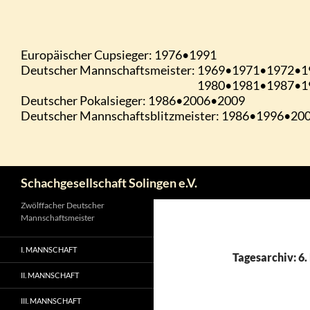
Zum
Inhalt
springen
Suchen
Schachgesellschaft Solingen e.V.
Zwölffacher Deutscher
Mannschaftsmeister
I. MANNSCHAFT
Tagesarchiv: 6
II. MANNSCHAFT
III. MANNSCHAFT