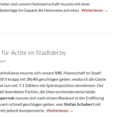
 holen und unsere Notmannschaft musste mit einer
U20-Rumpfteam Ch
Niederlage im Gepäck die Heimreise antreten.
Weiterlesen
→
 für Achte im Stadtderby
IEST
ezirksklasse musste sich unsere
VIII.
Mannschaft im Stadt-
28 II knapp mit
3½:4½
geschlagen geben, wodurch die Gäste
nd nun mit 7:1 Zählern die Spitzenposition einnehmen. Der
ll beendeten Partien, die überraschenderweise beide
Kopernok
musste sich nach einem Blackout in der Eröffnung
uern schnell geschlagen geben, was
Stefan Schubert
mit
Knappe Niederlage Für Achte Im Stadt
rett jedoch kompensierte.
Weiterlesen
→