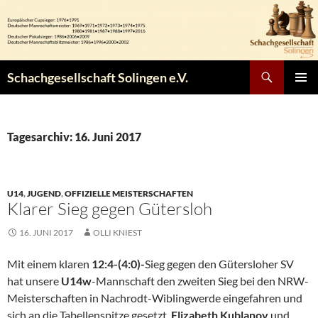
Zum
Inhalt
springen
Suchen
Schachgesellschaft Solingen e.V.
PRIMÄR
MENÜ
Tagesarchiv: 16. Juni 2017
U14
,
JUGEND
,
OFFIZIELLE MEISTERSCHAFTEN
Klarer Sieg gegen Gütersloh
16. JUNI 2017
OLLI KNIEST
Mit einem klaren
12:4-(4:0)-
Sieg gegen den Gütersloher SV
hat unsere
U14w
-Mannschaft den zweiten Sieg bei den NRW-
Meisterschaften in Nachrodt-Wiblingwerde eingefahren und
sich an die Tabellenspitze gesetzt.
Elizabeth Kublanov
und