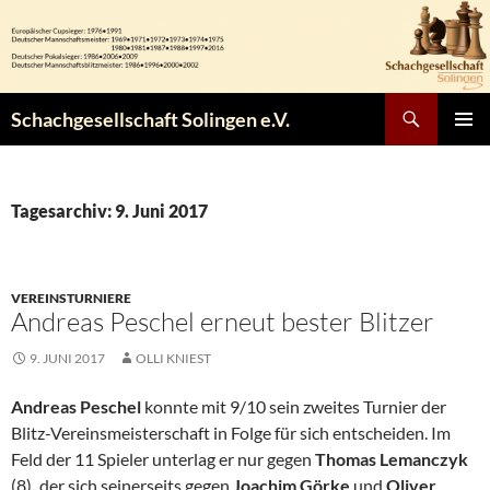
Zum
Inhalt
springen
Suchen
Schachgesellschaft Solingen e.V.
PRIMÄR
MENÜ
Tagesarchiv: 9. Juni 2017
VEREINSTURNIERE
Andreas Peschel erneut bester Blitzer
9. JUNI 2017
OLLI KNIEST
Andreas Peschel
konnte mit 9/10 sein zweites Turnier der
Blitz-Vereinsmeisterschaft in Folge für sich entscheiden. Im
Feld der 11 Spieler unterlag er nur gegen
Thomas Lemanczyk
(8)
,
der sich seinerseits gegen
Joachim Görke
und
Oliver