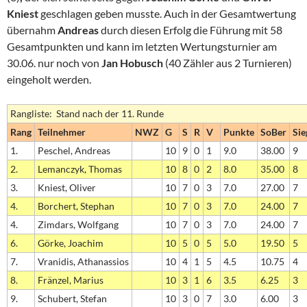
Kniest
geschlagen geben musste. Auch in der Gesamtwertung
übernahm
Andreas
durch diesen Erfolg die Führung mit 58
Gesamtpunkten und kann im letzten Wertungsturnier am
30.06. nur noch von
Jan Hobusch
(40 Zähler aus 2 Turnieren)
eingeholt werden.
Rangliste: Stand nach der 11. Runde
Rang
Teilnehmer
NWZ
G
S
R
V
Punkte
SoBer
Sie
1.
Peschel, Andreas
10
9
0
1
9.0
38.00
9
2.
Lemanczyk, Thomas
10
8
0
2
8.0
35.00
8
3.
Kniest, Oliver
10
7
0
3
7.0
27.00
7
4.
Borchert, Stephan
10
7
0
3
7.0
24.00
7
4.
Zimdars, Wolfgang
10
7
0
3
7.0
24.00
7
6.
Görke, Joachim
10
5
0
5
5.0
19.50
5
7.
Vranidis, Athanassios
10
4
1
5
4.5
10.75
4
8.
Fränzel, Marius
10
3
1
6
3.5
6.25
3
9.
Schubert, Stefan
10
3
0
7
3.0
6.00
3