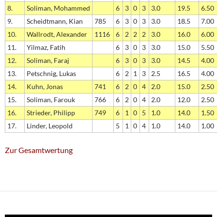
8.
Soliman, Mohammed
6
3
0
3
3.0
19.5
6.50
9.
Scheidtmann, Kian
785
6
3
0
3
3.0
18.5
7.00
10.
Wallrodt, Alexander
1116
6
2
2
2
3.0
16.0
6.00
11.
Yilmaz, Fatih
6
3
0
3
3.0
15.0
5.50
12.
Soliman, Faraj
6
3
0
3
3.0
14.5
4.00
13.
Petschnig, Lukas
6
2
1
3
2.5
16.5
4.00
14.
Kuhn, Jonas
741
6
2
0
4
2.0
15.0
2.50
15.
Soliman, Farouk
766
6
2
0
4
2.0
12.0
2.50
16.
Strieder, Philipp
749
6
1
0
5
1.0
14.0
1.50
17.
Linder, Leopold
5
1
0
4
1.0
14.0
1.00
Zur Gesamtwertung