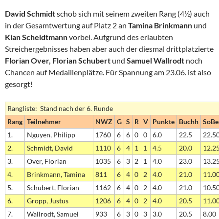
David Schmidt
schob sich mit seinem zweiten Rang (4½) auch
in der Gesamtwertung auf Platz 2 an
Tamina Brinkmann
und
Kian Scheidtmann
vorbei. Aufgrund des erlaubten
Streichergebnisses haben aber auch der diesmal drittplatzierte
Florian Over,
Florian Schubert
und
Samuel Wallrodt
noch
Chancen auf Medaillenplätze. Für Spannung am 23.06. ist also
gesorgt!
Rangliste: Stand nach der 6. Runde
Rang
Teilnehmer
NWZ
G
S
R
V
Punkte
Buchh
SoBe
1.
Nguyen, Philipp
1760
6
6
0
0
6.0
22.5
22.5
2.
Schmidt, David
1110
6
4
1
1
4.5
20.0
12.2
3.
Over, Florian
1035
6
3
2
1
4.0
23.0
13.2
4.
Brinkmann, Tamina
811
6
4
0
2
4.0
21.0
11.0
5.
Schubert, Florian
1162
6
4
0
2
4.0
21.0
10.5
6.
Gropp, Justus
1206
6
4
0
2
4.0
20.5
11.0
7.
Wallrodt, Samuel
933
6
3
0
3
3.0
20.5
8.00