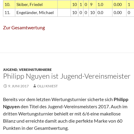
10.
Skiber, Friedel
10
1
0
9
1.0
0.00
1
11.
Engeländer, Michael
10
0
0
10
0.0
0.00
0
Zur Gesamtwertung
JUGEND
,
VEREINSTURNIERE
Philipp Nguyen ist Jugend-Vereinsmeister
9. JUNI 2017
OLLI KNIEST
Bereits vor dem letzten Wertungsturnier sicherte sich
Philipp
Nguyen
den Titel des Jugend-Vereinsmeisters 2017. Auch im
dritten Wertungsturnier behielt er mit 6/6 eine makellose
Bilanz und erreichte damit auch die perfekte Marke von 60
Punkten in der Gesamtwertung.