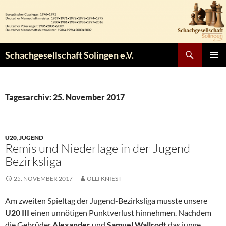
Zum
Inhalt
springen
Suchen
Schachgesellschaft Solingen e.V.
PRIMÄR
MENÜ
Tagesarchiv: 25. November 2017
U20
,
JUGEND
Remis und Niederlage in der Jugend-
Bezirksliga
25. NOVEMBER 2017
OLLI KNIEST
Am zweiten Spieltag der Jugend-Bezirksliga musste unsere
U20 III
einen unnötigen Punktverlust hinnehmen. Nachdem
die Gebrüder
Alexander
und
Samuel Wallrodt
das junge