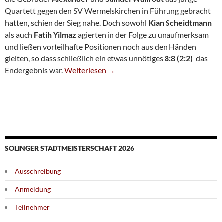
Quartett gegen den SV Wermelskirchen in Führung gebracht
hatten, schien der Sieg nahe. Doch sowohl
Kian Scheidtmann
als auch
Fatih Yilmaz
agierten in der Folge zu unaufmerksam
und ließen vorteilhafte Positionen noch aus den Händen
gleiten, so dass schließlich ein etwas unnötiges
8:8 (2:2)
das
Remis Und Niederlage In Der Jugend-Bezirksli
Endergebnis war.
Weiterlesen
→
SOLINGER STADTMEISTERSCHAFT 2026
Ausschreibung
Anmeldung
Teilnehmer