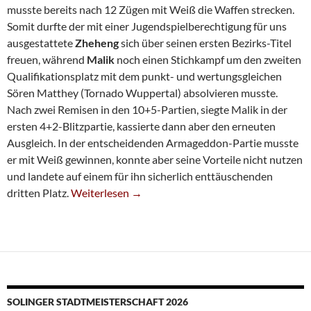
musste bereits nach 12 Zügen mit Weiß die Waffen strecken.
Somit durfte der mit einer Jugendspielberechtigung für uns
aus­ge­stat­te­te
Zheheng
sich über seinen ersten Bezirks-Titel
freuen, während
Malik
noch einen Stichkampf um den zweiten
Qua­li­fi­ka­tions­platz mit dem punkt- und wer­tungs­glei­chen
Sören Matthey (Tornado Wuppertal) absolvieren musste.
Nach zwei Remisen in den 10+5-Partien, siegte Malik in der
ersten 4+2-Blitzpartie, kassierte dann aber den erneuten
Ausgleich. In der entscheidenden Armageddon-Partie musste
er mit Weiß gewinnen, konnte aber seine Vorteile nicht nutzen
und landete auf einem für ihn sicherlich enttäuschenden
Drei Bezirks-Titel Für SG-Jugend
dritten Platz.
Weiterlesen
→
SOLINGER STADTMEISTERSCHAFT 2026