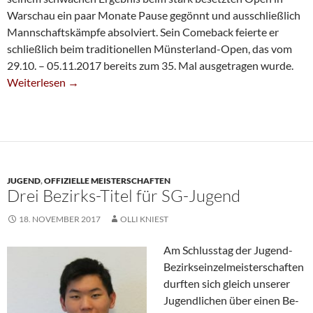
Warschau ein paar Monate Pause gegönnt und ausschließlich
Mannschaftskämpfe absolviert. Sein Comeback feierte er
schließlich beim traditionellen Münsterland-Open, das vom
29.10. – 05.11.2017 bereits zum 35. Mal ausgetragen wurde.
Erfolgreiches Turnier-Comeback Für Thomas Michalczak
Weiterlesen
→
JUGEND
,
OFFIZIELLE MEISTERSCHAFTEN
Drei Bezirks-Titel für SG-Jugend
18. NOVEMBER 2017
OLLI KNIEST
Am Schlusstag der Jugend-
Be­zirks­ein­zel­meis­ter­schaf­ten
durften sich gleich unserer
Jugendlichen über einen Be­