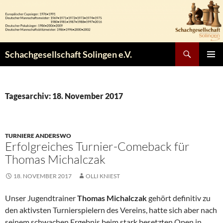
Zum
Inhalt
springen
Suchen
Schachgesellschaft Solingen e.V.
PRIMÄR
MENÜ
Tagesarchiv: 18. November 2017
TURNIERE ANDERSWO
Erfolgreiches Turnier-Comeback für
Thomas Michalczak
18. NOVEMBER 2017
OLLI KNIEST
Unser Jugendtrainer
Thomas Michalczak
gehört definitiv zu
den aktivsten Turnierspielern des Vereins, hatte sich aber nach
seinem schwachen Ergebnis beim stark besetzten Open in