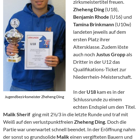
zirks­meis­ter­ti­tel freuen.
Zheheng Ding
(U18),
Benjamin Rhode
(U16) und
Tamina Brinkmann
(U10w)
landeten jeweils auf dem
ersten Platz ihrer
Altersklasse. Zudem löste
auch noch
Justus Gropp
als
Dritter in der U12 das
Qualifikations-Ticket zur
Niederrhein-Meisterschaft.
In der
U18
kam es in der
Jugendbezirksmeister Zheheng Ding
Schlussrunde zu einem
echten Endspiel um den Titel.
Malik Sherif
ging mit 2½/3 in die letzte Runde und traf mit
Weiß auf den ver­lust­punkt­frei­en
Zheheng Ding.
Doch die
Partie war unerwartet schnell beendet. In der Er­öff­nung nahm
der sonst so grundsolide
Malik
einen vergifteten Bauern und